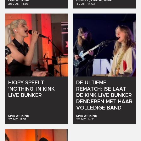
LIVE AT KINK
GEMIST, LIVE AT KINK
25 JUNI 11:59
4 JUNI 14:03
HIQPY
SPEELT
DE
ULTIEME
'NOTHING'
IN
KINK
REMATCH:
ISE
LAAT
LIVE
BUNKER
DE
KINK
LIVE
BUNKER
DENDEREN
MET
HAAR
VOLLEDIGE
BAND
LIVE AT KINK
LIVE AT KINK
27 MEI 11:57
20 MEI 14:21