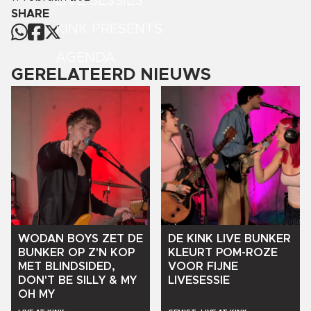
LIVE SESSIES
SHARE
KINK PRESENTS
AGENDA
GERELATEERD NIEUWS
WODAN
BOYS
ZET
DE
DE
KINK
LIVE
BUNKER
BUNKER
OP
Z'N
KOP
KLEURT
POM-ROZE
MET
BLINDSIDED,
VOOR
FIJNE
DON'T
BE
SILLY
&
MY
LIVESESSIE
OH
MY