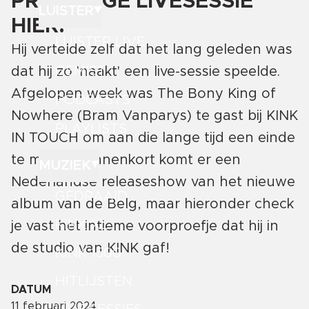
PRACHTIGE LIVESESSIE
LUISTER
HIER!
LUISTER LIVE
Hij vertelde zelf dat het lang geleden was
GEMIST
dat hij zo 'naakt' een live-sessie speelde.
Afgelopen week was The Bony King of
PODCASTS
Nowhere (Bram Vanparys) te gast bij KINK
PLAYLISTS
IN TOUCH om aan die lange tijd een einde
te maken. Binnenkort komt er een
MUZIEK
Nederlandse releaseshow van het nieuwe
GEDRAAID
album van de Belg, maar hieronder check
KINK XL
je vast het intieme voorproefje dat hij in
de studio van KINK gaf!
KINK 1500
HITLIJSTEN
DATUM
11 februari 2024