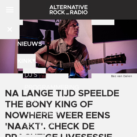
NIEUWS
KINK
DJ'S
Bas van Dalen
PROGRAMMERING
NA LANGE TIJD SPEELDE
STORE
THE BONY KING OF
KINK PRESENTS
NOWHERE WEER EENS
'NAAKT'. CHECK DE
CONTACT