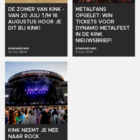
DE
ZOMER
VAN
KINK
-
METALFANS
VAN
20
JULI
T/M
16
OPGELET:
WIN
AUGUSTUS
HOOR
JE
TICKETS
VOOR
DIT
BIJ
KINK!
DYNAMO
METALFEST
IN
DE
KINK
NIEUWSBRIEF!
KINKNIEUWS
KINKNIEUWS
13 JULI 06:41
3 JULI 10:47
KINK
NEEMT
JE
MEE
NAAR
ROCK