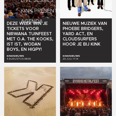
LIVE SESSIES
KINK PRESENTS
AGENDA
DEZE
WEEK
WIN
JE
NIEUWE
MUZIEK
VAN
TICKETS
VOOR
PHOEBE
BRIDGERS,
NIRWANA
TUINFEEST
YARD
ACT,
EN
MET
O.A.
THE
KOOKS,
CLOUDSURFERS
IST
IST,
WODAN
HOOR
JE
BIJ
KINK
BOYS,
EN
HIQPY!
KINKNIEUWS
KINKNIEUWS
3 AUGUSTUS 06:00
20 JULI 11:14