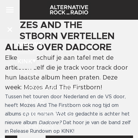
MOZES AND THE
FIRSTBORN VERTELLEN
NIEUWS
ALLES OVER DADCORE
Elke week schuif je aan tafel met de
KINK
artiesten zelf die je track voor track door
DJ'S
hun laatste album heen praten. Deze
week: Mozes And The Firstborn!
PROGRAMMERING
Tussen het touren door Nederland en de VS door,
STORE
heeft Mozes And The Firstborn ook nog tijd om
KINK PRESENTS
albums op te nemen. Wat de gedachte is achter het
nieuwe album
Dadcore?
Dat hoor je van de band zelf
CONTACT
in Release Rundown op KINK!