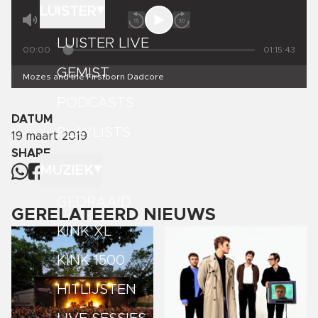
LUISTER
LUISTER LIVE
00:00
01:15:43
GEMIST
Mozes and the Firstborn Dadcore
PODCASTS
DATUM
PLAYLISTS
19 maart 2019
SHARE
MUZIEK
GEDRAAID
GERELATEERD NIEUWS
KINK XL
KINK 1500
HITLIJSTEN