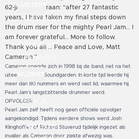
LUISTER
62‑jarige veteraan: “after 27 fantastic
years, I have taken my final steps down
LUISTER LIVE
the drum riser for the mighty Pearl Jam… I
GEMIST
am forever grateful… More to follow.
PODCASTS
Thank you all … Peace and Love, Matt
Cameron.”
PLAYLISTS
Cameron voegde zich in 1998 bij de band, net na het
MUZIEK
uiteenvallen van Soundgarden. In korte tijd leerde hij
meer dan 80 nummers en werd vast lid, waarmee hij
GEDRAAID
Pearl Jam’s langstzittende drummer werd.
KINK XL
OPVOLGER
Pearl Jam zelf heeft nog geen officiële opvolger
KINK 1500
aangekondigd. Tijdens eerdere shows werd Josh
HITLIJSTEN
Klinghoffer of Richard Stuverud tijdelijk ingezet als
invaller als Cameron door ziekte afwezig was.