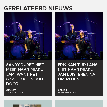
GERELATEERD NIEUWS
SANDY
DURFT
NIET
ERIK
KAN
TIJD
LANG
MEER
NAAR
PEARL
NIET
NAAR
PEARL
JAM,
WANT
HET
JAM
LUISTEREN
NA
GAAT
TOCH
NOOIT
OPTREDEN
DOOR
GEMIST
GEMIST
22 APRIL 17:44
16 MAART 17:45