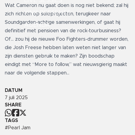
LIVE SESSIES
Wat Cameron nu gaat doen is nog niet bekend; zal hij
KINK PRESENTS
zich richten op soloprojecten, terugkeer naar
Soundgarden‑achtige samenwerkingen, of gaat hij
AGENDA
definitief met pensioen van de rock‑tourbusiness?
Of... zou hij de nieuwe Foo Fighters-drummer worden,
die Josh Freese hebben laten weten niet langer van
zijn diensten gebruik te maken? Zijn boodschap
eindigt met “More to follow,” wat nieuwsgierig maakt
naar de volgende stappen...
DATUM
7 juli 2025
SHARE
TAGS
#
Pearl Jam