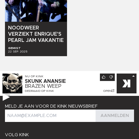
NOODWEER
VERZIEKT
ENRIQUE'S
PEARL
JAM
VAKANTIE
GEMIST
22 SEP. 2025
NU OP
KINK
SKUNK ANANSIE
BRAZEN WEEP
GEDRAAID OP
KINK
OPEN
MELD JE AAN VOOR DE KINK NIEUWSBRIEF
AANMELDEN
VOLG KINK