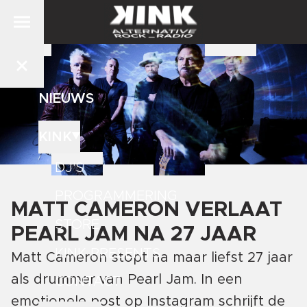
NIEUWS
KINK
DJ'S
PROGRAMMERING
MATT CAMERON VERLAAT
STORE
PEARL JAM NA 27 JAAR
KINK PRESENTS
Matt Cameron stopt na maar liefst 27 jaar
als drummer van Pearl Jam. In een
CONTACT
emotionele post op Instagram schrijft de