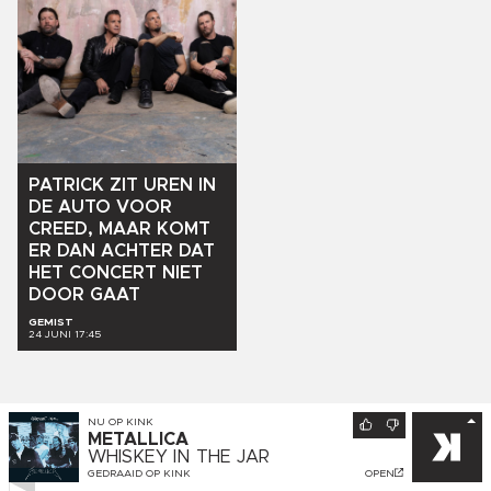
PATRICK
ZIT
UREN
IN
DE
AUTO
VOOR
CREED,
MAAR
KOMT
ER
DAN
ACHTER
DAT
HET
CONCERT
NIET
DOOR
GAAT
GEMIST
24 JUNI 17:45
NU OP
KINK
METALLICA
WHISKEY IN THE JAR
GEDRAAID OP
KINK
OPEN