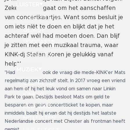
LUISTER
Zeker als het gaat om het aanschaffen
van concertkaartjes. Want soms besluit je
LUISTER LIVE
om iets níét te doen en blijkt dat je het
GEMIST
achteraf wél had moeten doen. Dan blijf
PODCASTS
je zitten met een muzikaal trauma, waar
PLAYLISTS
KINK-dj Stefan Koren je gelukkig vanaf
helpt!
MUZIEK
"Had ik maar..." is ook de vraag die mede-KINK'er Mats
regelmatig aan zichzelf stelt. In 2017 vroeg een vriend
GEDRAAID
aan hem of hij het leuk vond om samen naar Linkin
KINK XL
Park te gaan. Destijds besloot Mats om geld te
besparen en geen concertticket te kopen, maar
KINK 1500
inmiddels baalt hij ervan dat hij destijds het laatste
HITLIJSTEN
Nederlandse concert met Chester als frontman heeft
gemist.