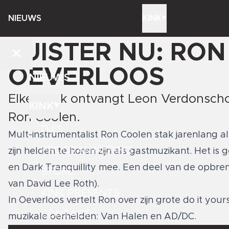
NIEUWS
KINK
LUISTER NU: RON
OEVERLOOS
NIEUWS
Elke week ontvangt Leon Verdonschot
KINK
Ron Coolen.
DJ'S
Mult-instrumentalist Ron Coolen stak jarenlang al
PROGRAMMERING
zijn helden te horen zijn als gastmuzikant. Het is 
en Dark Tranquillity mee. Een deel van de opbreng
STORE
van David Lee Roth).
KINK PRESENTS
In Oeverloos vertelt Ron over zijn grote do it your
CONTACT
muzikale oerhelden: Van Halen en AD/DC.