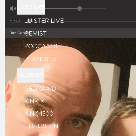
LUISTER
LUISTER LIVE
00:00
GEMIST
Ron Coolen
PODCASTS
PLAYLISTS
MUZIEK
GEDRAAID
KINK XL
KINK 1500
HITLIJSTEN