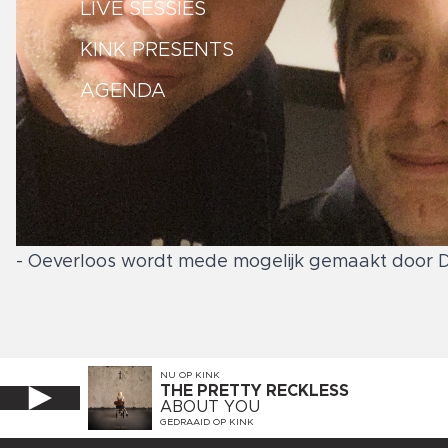
LIVE SESSIES
KINK PRESENTS
AGENDA
- Oeverloos wordt mede mogelijk gemaakt door De
NU OP
KINK
THE PRETTY RECKLESS
ABOUT YOU
GEDRAAID OP
KINK