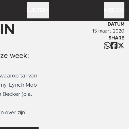
LUISTER
MUZIEK
DATUM
IN
15 maart 2020
SHARE
eze week:
 waarop tal van
emy, Lynch Mob
 Becker (o.a.
n over zijn