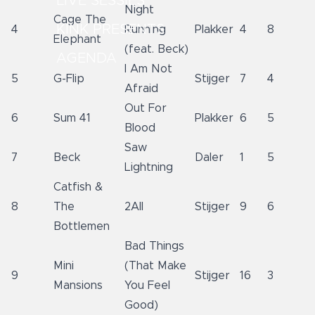
LIVE SESSIES
Night
Cage The
KINK PRESENTS
4
Running
Plakker
4
8
Elephant
(feat. Beck)
AGENDA
I Am Not
5
G-Flip
Stijger
7
4
Afraid
Out For
6
Sum 41
Plakker
6
5
Blood
Saw
7
Beck
Daler
1
5
Lightning
Catfish &
8
The
2All
Stijger
9
6
Bottlemen
Bad Things
Mini
(That Make
9
Stijger
16
3
Mansions
You Feel
Good)