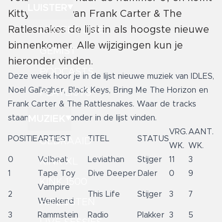
LUISTER
Kitty Sucker van Frank Carter & The
Ratlesnakes de lijst in als hoogste nieuwe
LUISTER LIVE
binnenkomer. Alle wijzigingen kun je
GEMIST
hieronder vinden.
PODCASTS
Deze week hoor je in de lijst nieuwe muziek van IDLES,
Noel Gallagher, Black Keys, Bring Me The Horizon en
PLAYLISTS
Frank Carter & The Rattlesnakes. Waar de tracks
MUZIEK
staan kun je hieronder in de lijst vinden.
VRG.
AANT.
POSITIE
ARTIEST
TITEL
STATUS
GEDRAAID
WK.
WK.
0
Volbeat
Leviathan
Stijger
11
3
KINK XL
1
Tape Toy
Dive Deeper
Daler
0
9
KINK 1500
Vampire
2
This Life
Stijger
3
7
HITLIJSTEN
Weekend
3
Rammstein
Radio
Plakker
3
5