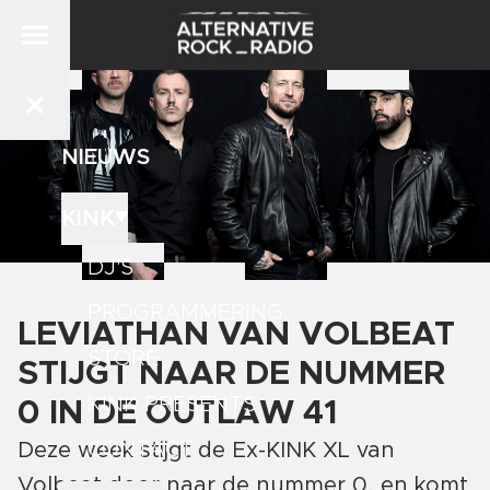
NIEUWS
KINK
DJ'S
PROGRAMMERING
LEVIATHAN VAN VOLBEAT
STORE
STIJGT NAAR DE NUMMER
KINK PRESENTS
0 IN DE OUTLAW 41
CONTACT
Deze week stijgt de Ex-KINK XL van
Volbeat door naar de nummer 0, en komt