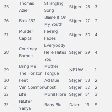
Thomas
Strangling
25
Stijger
28
3
Azier
Song
Blame It On
26
Blink-182
Stijger
27
2
My Youth
Murder
Feeling
27
Stijger
30
4
Capital
Fades
Everybody
Courtney
28
Here Hates
Stijger
29
4
Barnett
You
Bring Me
Mother
29
NIEUW
-
1
The Horizon
Tongue
30
Feet
Ad Blue
Stijger
38
2
31
Van Common
Ghost
Stijger
32
2
32
Life
Moral Fibre
Stijger
34
3
Nilufer
33
Baby Blu
Daler
19
5
Yanya