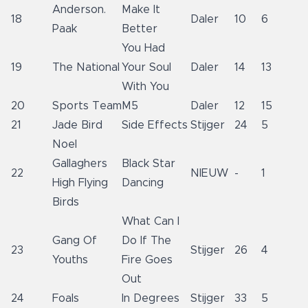
Anderson.
Make It
18
Daler
10
6
Paak
Better
You Had
19
The National
Your Soul
Daler
14
13
With You
20
Sports Team
M5
Daler
12
15
21
Jade Bird
Side Effects
Stijger
24
5
Noel
Gallaghers
Black Star
22
NIEUW
-
1
High Flying
Dancing
Birds
What Can I
Gang Of
Do If The
23
Stijger
26
4
Youths
Fire Goes
Out
24
Foals
In Degrees
Stijger
33
5