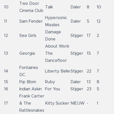
Two Door
10
Talk
Daler
8
10
Cinema Club
Hypersonic
11
Sam Fender
Daler
5
12
Missiles
Damage
12
Sea Girls
Stijger
17
2
Done
About Work
13
Georgia
The
Stijger
15
7
Dancefloor
Fontaines
14
Liberty Belle
Stijger
22
7
DC
15
Pip Blom
Ruby
Daler
13
8
16
Indian Askin
For You
Stijger
23
5
Frank Carter
17
& The
Kitty Sucker
NIEUW
-
1
Rattlesnakes