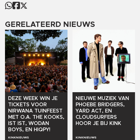
GERELATEERD NIEUWS
DEZE
WEEK
WIN
JE
NIEUWE
MUZIEK
VAN
TICKETS
VOOR
PHOEBE
BRIDGERS,
NIRWANA
TUINFEEST
YARD
ACT,
EN
MET
O.A.
THE
KOOKS,
CLOUDSURFERS
IST
IST,
WODAN
HOOR
JE
BIJ
KINK
BOYS,
EN
HIQPY!
KINKNIEUWS
KINKNIEUWS