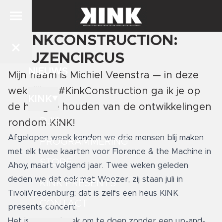
#KINKCONSTRUCTION:
PRIJZENCIRCUS
NIEUWS
Mijn naam is Michiel Veenstra — in deze
wekelijkse #KinkConstruction ga ik je op
KINK
de hoogte houden van de ontwikkelingen
DJ'S
rondom KINK!
Afgelopen week konden we drie mensen blij maken
PROGRAMMERING
met elk twee kaarten voor Florence & the Machine in
STORE
Ahoy, maart volgend jaar. Twee weken geleden
deden we dat ook met Weezer, zij staan juli in
KINK PRESENTS
TivoliVredenburg: dat is zelfs een heus KINK
CONTACT
presents concert.
Het is nog wat gek om te doen zonder een up-and-