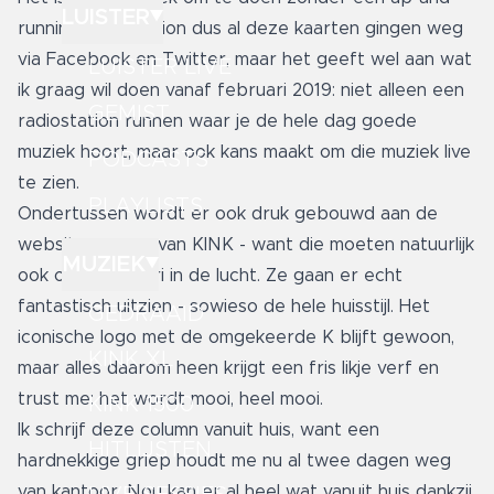
LUISTER
running radiostation dus al deze kaarten gingen weg
via Facebook en Twitter, maar het geeft wel aan wat
LUISTER LIVE
ik graag wil doen vanaf februari 2019: niet alleen een
GEMIST
radiostation runnen waar je de hele dag goede
muziek hoort, maar ook kans maakt om die muziek live
PODCASTS
te zien.
PLAYLISTS
Ondertussen wordt er ook druk gebouwd aan de
website en app van KINK - want die moeten natuurlijk
MUZIEK
ook op 1 februari in de lucht. Ze gaan er echt
fantastisch uitzien - sowieso de hele huisstijl. Het
GEDRAAID
iconische logo met de omgekeerde K blijft gewoon,
KINK XL
maar alles daarom heen krijgt een fris likje verf en
trust me: het wordt mooi, heel mooi.
KINK 1500
Ik schrijf deze column vanuit huis, want een
HITLIJSTEN
hardnekkige griep houdt me nu al twee dagen weg
van kantoor. Nou kan er al heel wat vanuit huis dankzij