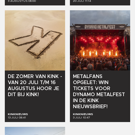
3 AUGUSTUS 06:00
20 JULI 11:14
DE
ZOMER
VAN
KINK
-
METALFANS
VAN
20
JULI
T/M
16
OPGELET:
WIN
AUGUSTUS
HOOR
JE
TICKETS
VOOR
DIT
BIJ
KINK!
DYNAMO
METALFEST
IN
DE
KINK
NIEUWSBRIEF!
KINKNIEUWS
KINKNIEUWS
13 JULI 06:41
3 JULI 10:47