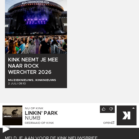
KINK
NEEMT
JE
MEE
NAAR
ROCK
WERCHTER
2026
MUZIEKNIEUWS, KINKNIEUWS
2 JULI 09:10
NU OP
KINK
LINKIN' PARK
NUMB
GEDRAAID OP
KINK
OPEN
MELD JE AAN VOOR DE KINK NIEUWSBRIEF