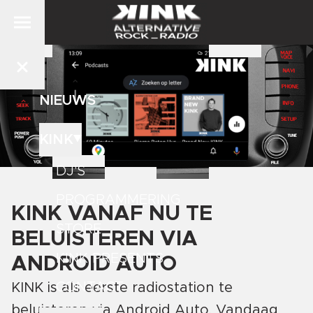
NIEUWS
KINK
DJ'S
PROGRAMMERING
KINK VANAF NU TE
STORE
BELUISTEREN VIA
KINK PRESENTS
ANDROID AUTO
CONTACT
KINK is als eerste radiostation te
beluisteren via Android Auto. Vandaag