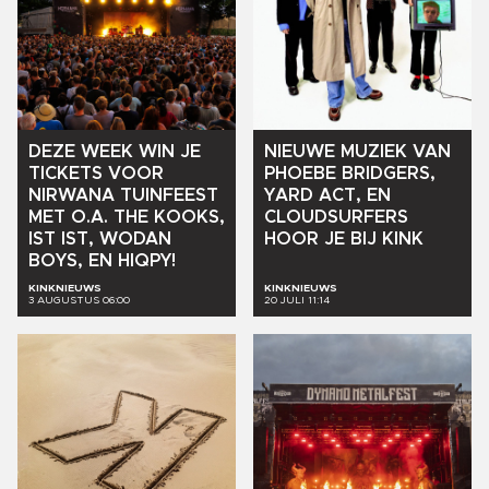
DEZE
WEEK
WIN
JE
NIEUWE
MUZIEK
VAN
TICKETS
VOOR
PHOEBE
BRIDGERS,
NIRWANA
TUINFEEST
YARD
ACT,
EN
MET
O.A.
THE
KOOKS,
CLOUDSURFERS
IST
IST,
WODAN
HOOR
JE
BIJ
KINK
BOYS,
EN
HIQPY!
KINKNIEUWS
KINKNIEUWS
3 AUGUSTUS 06:00
20 JULI 11:14