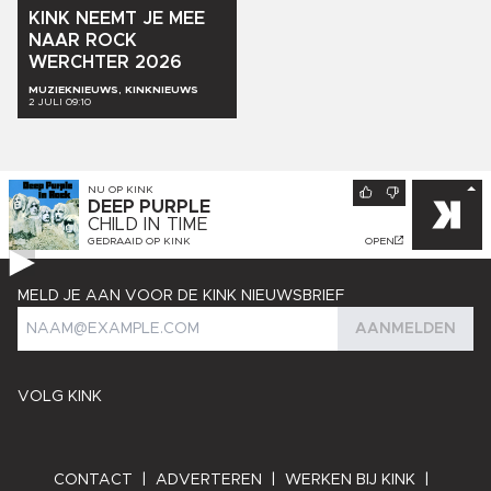
KINK
NEEMT
JE
MEE
NAAR
ROCK
WERCHTER
2026
MUZIEKNIEUWS, KINKNIEUWS
2 JULI 09:10
NU OP
KINK
DEEP PURPLE
CHILD IN TIME
GEDRAAID OP
KINK
OPEN
MELD JE AAN VOOR DE KINK NIEUWSBRIEF
AANMELDEN
VOLG KINK
CONTACT
|
ADVERTEREN
|
WERKEN BIJ KINK
|