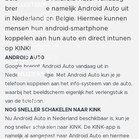
LUISTER
brengt Google namelijk Android Auto uit
in Nederland en Belgie. Hiermee kunnen
LUISTER LIVE
mensen hun android-smartphone
GEMIST
koppelen aan hun auto en direct intunen
PODCASTS
op KINK!
PLAYLISTS
ANDROID AUTO
Google brengt Android Auto vandaag uit in
MUZIEK
Nederland en Belgie. Met Android Auto kun je je
telefoon koppelen aan het info-systeem van de auto,
GEDRAAID
waarbij het beeldscherm eigenlijk het verlengstuk is
KINK XL
van de telefoon.
NOG SNELLER SCHAKELEN NAAR KINK
KINK 1500
Nu Android Auto in Nederland beschikbaar is, kun je
HITLIJSTEN
nog sneller schakelen naar KINK. De KINK-app is
namelijk al aangepast naar Android Auto en hiermee