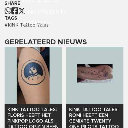
LIVE SESSIES
SHARE
KINK PRESENTS
TAGS
AGENDA
#
KINK Tattoo Tales
GERELATEERD NIEUWS
KINK
TATTOO
TALES:
KINK
TATTOO
TALES:
FLORIS
HEEFT
HET
ROMI
HEEFT
EEN
PINKPOP
LOGO
ALS
GEMIXTE
TWENTY
TATTOO
OP
Z'N
BEEN
ONE
PILOTS
TATTOO