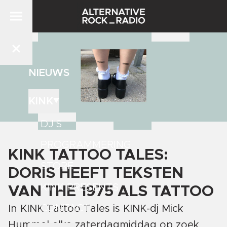
NIEUWS
KINK
DJ'S
PROGRAMMERING
KINK TATTOO TALES:
STORE
DORIS HEEFT TEKSTEN
KINK PRESENTS
VAN THE 1975 ALS TATTOO
CONTACT
In KINK Tattoo Tales is KINK-dj Mick
Hummel elke zaterdagmiddag op zoek