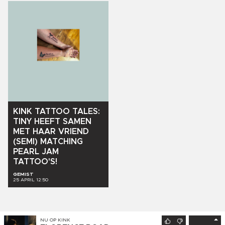
KINK
TATTOO
TALES:
TINY
HEEFT
SAMEN
MET
HAAR
VRIEND
(SEMI)
MATCHING
PEARL
JAM
TATTOO'S!
GEMIST
25 APRIL 12:50
NU OP
KINK