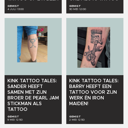
GEMIST
GEMIST
4 JULI 13:00
30 MEI 12:00
KINK
TATTOO
TALES:
KINK
TATTOO
TALES:
SANDER
HEEFT
BARRY
HEEFT
EEN
SAMEN
MET
ZIJN
TATTOO
VOOR
ZIJN
BROER
DE
PEARL
JAM
WERK
ÉN
IRON
STICKMAN
ALS
MAIDEN!
TATTOO
GEMIST
GEMIST
9 MEI 12:50
2 MEI 12:50