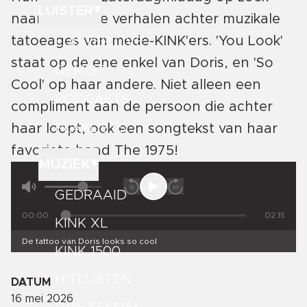
LUISTER
naar de mooie verhalen achter muzikale
tatoeages van mede-KINK'ers. 'You Look'
LUISTER LIVE
staat op de ene enkel van Doris, en 'So
GEMIST
Cool' op haar andere. Niet alleen een
PODCASTS
compliment aan de persoon die achter
PLAYLISTS
haar loopt, ook een songtekst van haar
favoriete band The 1975!
MUZIEK
GEDRAAID
00:00
02:15
KINK XL
De tattoo van Doris looks so cool
KINK 1500
HITLIJSTEN
DATUM
16 mei 2026