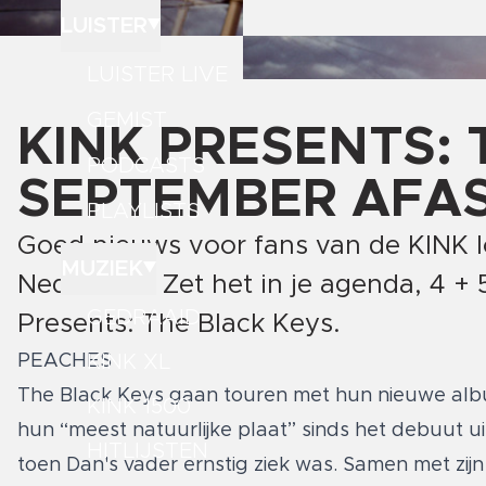
LUISTER
LUISTER LIVE
GEMIST
KINK PRESENTS: T
PODCASTS
SEPTEMBER AFAS
PLAYLISTS
Goed nieuws voor fans van de KINK 
MUZIEK
Nederland! Zet het in je agenda, 4 
GEDRAAID
Presents: The Black Keys.
PEACHES
KINK XL
The Black Keys gaan touren met hun nieuwe al
KINK 1500
hun “meest natuurlijke plaat” sinds het debuut u
HITLIJSTEN
toen Dan's vader ernstig ziek was. Samen met zijn