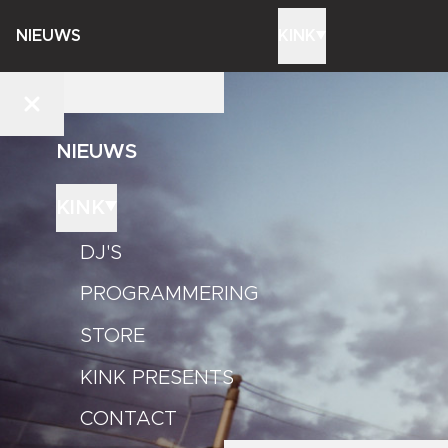
NIEUWS
KINK
NIEUWS
KINK
DJ'S
PROGRAMMERING
STORE
KINK PRESENTS
CONTACT