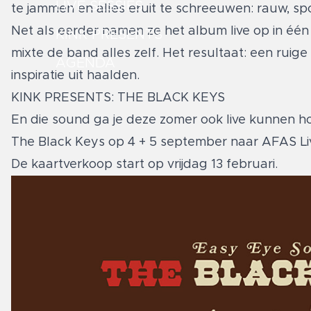
LIVE SESSIES
te jammen en alles eruit te schreeuwen: rauw, s
Net als eerder namen ze het album live op in één
KINK PRESENTS
mixte de band alles zelf. Het resultaat: een ruige
AGENDA
inspiratie uit haalden.
KINK PRESENTS: THE BLACK KEYS
En die sound ga je deze zomer ook live kunnen 
The Black Keys op 4 + 5 september naar AFAS L
De kaartverkoop start op vrijdag 13 februari.