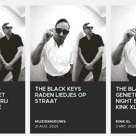
S
THE
BLACK
KEYS
THE
BL
ET
RADEN
LIEDJES
OP
GENIET
RIJ
STRAAT
NIGHT
E
KINK
XL
MUZIEKNIEUWS
KINK XL
21 AUG. 2025
3 MRT. 202