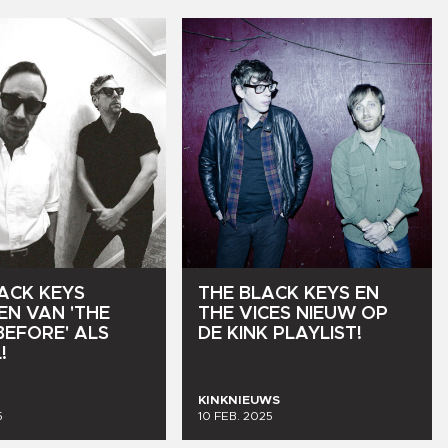
ACK
KEYS
THE
BLACK
KEYS
EN
EN
VAN
'THE
THE
VICES
NIEUW
OP
BEFORE'
ALS
DE
KINK
PLAYLIST!
!
KINKNIEUWS
5
10 FEB. 2025