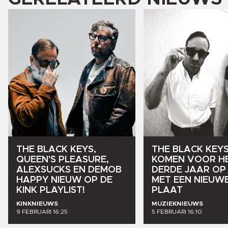
THE
BLACK
KEYS,
THE
BLACK
KEY
QUEEN'S
PLEASURE,
KOMEN
VOOR
H
ALEXSUCKS
EN
DEMOB
DERDE
JAAR
OP
HAPPY
NIEUW
OP
DE
MET
EEN
NIEUW
KINK
PLAYLIST!
PLAAT
KINKNIEUWS
MUZIEKNIEUWS
9 FEBRUARI 16:25
5 FEBRUARI 16:10