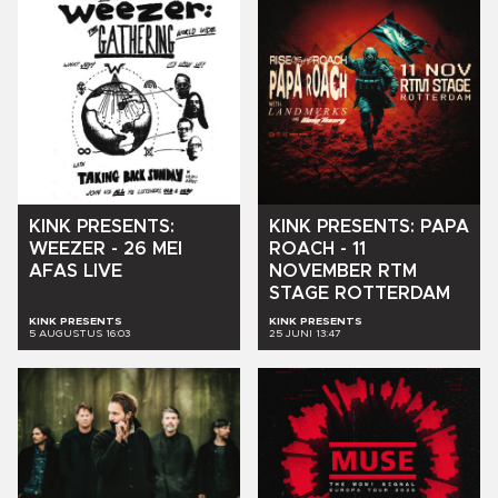
KINK
PRESENTS:
KINK
PRESENTS:
PAPA
WEEZER
-
26
MEI
ROACH
-
11
AFAS
LIVE
NOVEMBER
RTM
STAGE
ROTTERDAM
KINK PRESENTS
KINK PRESENTS
5 AUGUSTUS 16:03
25 JUNI 13:47