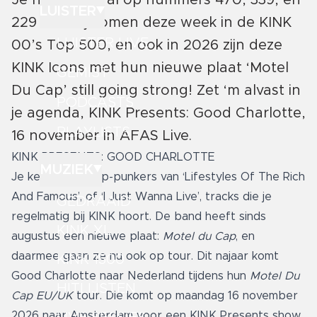
Je hoorde ze al op nummers 470, 339, en
LUISTER
229 voorbij komen deze week in de KINK
LUISTER LIVE
00’s Top 500, en ook in 2026 zijn deze
KINK Icons met hun nieuwe plaat ‘Motel
GEMIST
Du Cap’ still going strong! Zet ‘m alvast in
PODCASTS
je agenda, KINK Presents: Good Charlotte,
PLAYLISTS
16 november in AFAS Live.
KINK PRESENTS: GOOD CHARLOTTE
MUZIEK
Je kent deze pop-punkers van ‘Lifestyles Of The Rich
And Famous’, of ‘I Just Wanna Live’, tracks die je
GEDRAAID
regelmatig bij KINK hoort. De band heeft sinds
KINK XL
augustus een nieuwe plaat:
Motel du Cap
, en
daarmee gaan ze nu ook op tour. Dit najaar komt
KINK 1500
Good Charlotte naar Nederland tijdens hun
Motel Du
HITLIJSTEN
Cap EU/UK
tour. Die komt op maandag 16 november
2026 naar Amsterdam voor een KINK Presents show