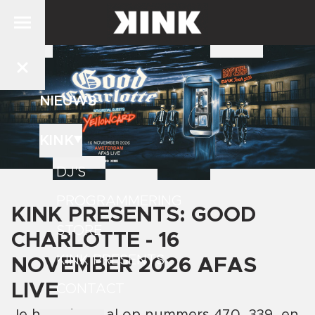
NIEUWS
KINK
DJ'S
PROGRAMMERING
KINK PRESENTS: GOOD
STORE
CHARLOTTE - 16
KINK PRESENTS
NOVEMBER 2026 AFAS
LIVE
CONTACT