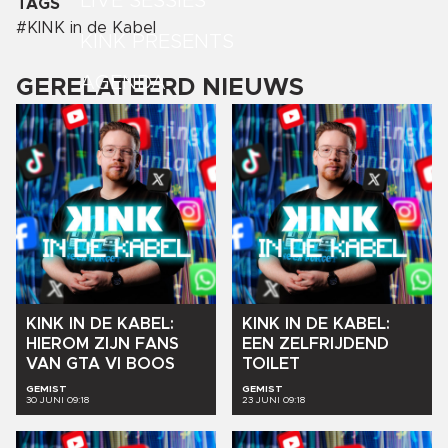
LIVE SESSIES
TAGS
#
KINK in de Kabel
KINK PRESENTS
AGENDA
GERELATEERD NIEUWS
KINK
IN
DE
KABEL:
KINK
IN
DE
KABEL:
HIEROM
ZIJN
FANS
EEN
ZELFRIJDEND
VAN
GTA
VI
BOOS
TOILET
GEMIST
GEMIST
30 JUNI 09:18
23 JUNI 09:18