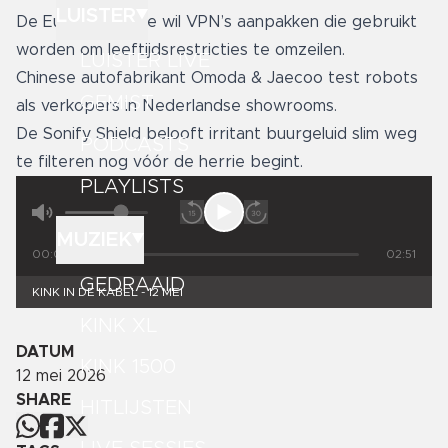
LUISTER
De Europese Unie wil VPN’s aanpakken die gebruikt
worden om leeftijdsrestricties te omzeilen.
LUISTER LIVE
Chinese autofabrikant Omoda & Jaecoo test robots
GEMIST
als verkopers in Nederlandse showrooms.
De Sonify Shield belooft irritant buurgeluid slim weg
PODCASTS
te filteren nog vóór de herrie begint.
PLAYLISTS
MUZIEK
00:00
02:51
GEDRAAID
KINK IN DE KABEL - 12 MEI
KINK XL
DATUM
KINK 1500
12 mei 2026
SHARE
HITLIJSTEN