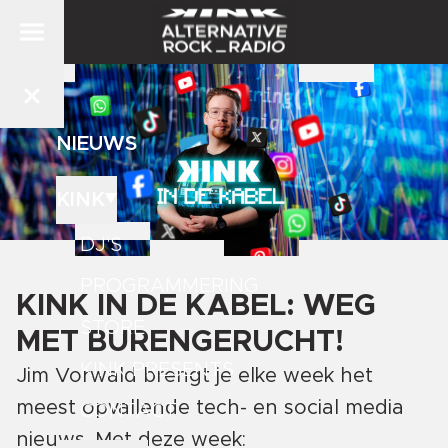
NIEUWS
KINK
DJ'S
PROGRAMMERING
KINK IN DE KABEL: WEG
STORE
MET BURENGERUCHT!
KINK PRESENTS
Jim Vorwald brengt je elke week het
meest opvallende tech- en social media
CONTACT
nieuws. Met deze week: