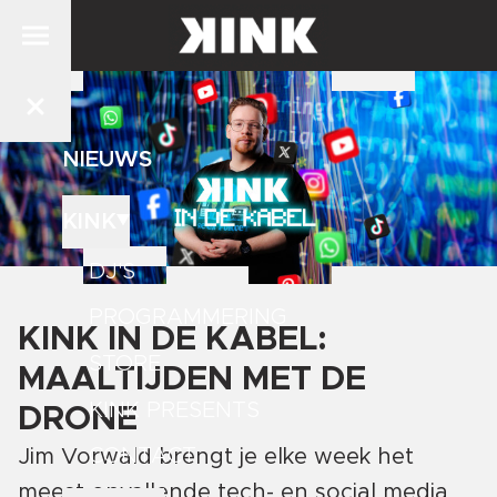
NIEUWS
KINK
DJ'S
PROGRAMMERING
KINK IN DE KABEL:
STORE
MAALTIJDEN MET DE
KINK PRESENTS
DRONE
CONTACT
Jim Vorwald brengt je elke week het
meest opvallende tech- en social media