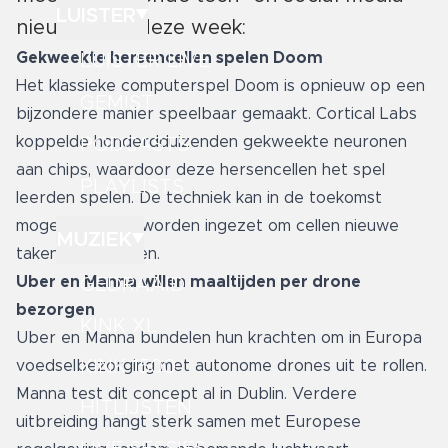
LUISTER
nieuws. Met deze week:
Gekweekte hersencellen spelen Doom
LUISTER LIVE
Het klassieke computerspel Doom is opnieuw op een
GEMIST
bijzondere manier speelbaar gemaakt. Cortical Labs
koppelde honderdduizenden gekweekte neuronen
PODCASTS
aan chips, waardoor deze hersencellen het spel
PLAYLISTS
leerden spelen. De techniek kan in de toekomst
mogelijk breder worden ingezet om cellen nieuwe
MUZIEK
taken aan te leren.
Uber en Manna willen maaltijden per drone
GEDRAAID
bezorgen
KINK XL
Uber en Manna bundelen hun krachten om in Europa
KINK 1500
voedselbezorging met autonome drones uit te rollen.
Manna test dit concept al in Dublin. Verdere
HITLIJSTEN
uitbreiding hangt sterk samen met Europese