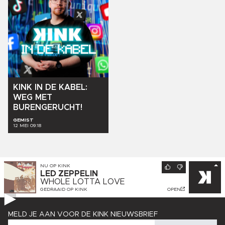
KINK
IN
DE
KABEL:
WEG
MET
BURENGERUCHT!
GEMIST
12 MEI 09:18
NU OP
KINK
LED ZEPPELIN
WHOLE LOTTA LOVE
GEDRAAID OP
KINK
OPEN
MELD JE AAN VOOR DE KINK NIEUWSBRIEF