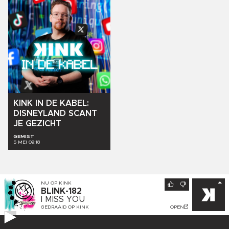
KINK
IN
DE
KABEL:
DISNEYLAND
SCANT
JE
GEZICHT
GEMIST
5 MEI 09:18
NU OP
KINK
BLINK-182
I MISS YOU
GEDRAAID OP
KINK
OPEN