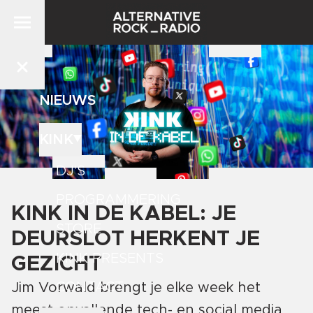
NIEUWS
KINK
DJ'S
PROGRAMMERING
KINK IN DE KABEL: JE
STORE
DEURSLOT HERKENT JE
KINK PRESENTS
GEZICHT
CONTACT
Jim Vorwald brengt je elke week het
meest opvallende tech- en social media