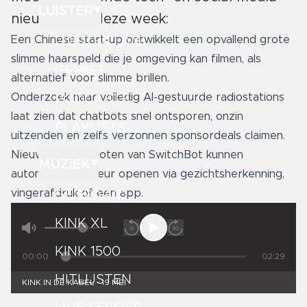
LUISTER
nieuws. Met deze week:
Een Chinese start-up ontwikkelt een opvallend grote
LUISTER LIVE
slimme haarspeld die je omgeving kan filmen, als
GEMIST
alternatief voor slimme brillen.
Onderzoek naar volledig AI-gestuurde radiostations
PODCASTS
laat zien dat chatbots snel ontsporen, onzin
PLAYLISTS
uitzenden en zelfs verzonnen sponsordeals claimen.
Nieuwe slimme sloten van
SwitchBot
kunnen
MUZIEK
automatisch je deur openen via gezichtsherkenning,
vingerafdruk of een app.
GEDRAAID
KINK XL
KINK 1500
00:00
02:29
HITLIJSTEN
KINK IN DE KABEL - 19 MEI