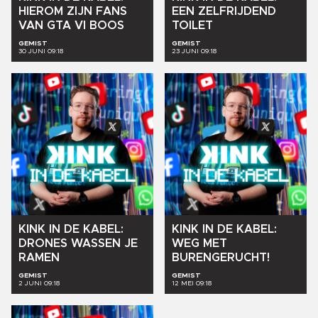
HIEROM
ZIJN
FANS
EEN
ZELFRIJDEND
VAN
GTA
VI
BOOS
TOILET
GEMIST
GEMIST
30 JUNI 09:18
23 JUNI 09:18
KINK
IN
DE
KABEL:
KINK
IN
DE
KABEL:
DRONES
WASSEN
JE
WEG
MET
RAMEN
BURENGERUCHT!
GEMIST
GEMIST
2 JUNI 09:18
12 MEI 09:18