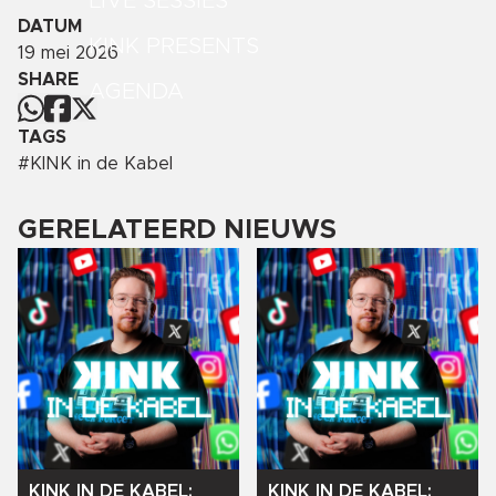
LIVE SESSIES
DATUM
KINK PRESENTS
19 mei 2026
SHARE
AGENDA
TAGS
#
KINK in de Kabel
GERELATEERD NIEUWS
KINK
IN
DE
KABEL:
KINK
IN
DE
KABEL: