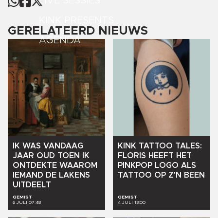
LIVE SESSIES
KINK PRESENTS
GERELATEERD NIEUWS
AGENDA
IK
WAS
VANDAAG
KINK
TATTOO
TALES:
JAAR
OUD
TOEN
IK
FLORIS
HEEFT
HET
ONTDEKTE
WAAROM
PINKPOP
LOGO
ALS
IEMAND
DE
LAKENS
TATTOO
OP
Z'N
BEEN
UITDEELT
GEMIST
GEMIST
6 JULI 07:48
4 JULI 13:00