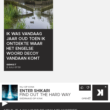
IK
WAS
VANDAAG
JAAR
OUD
TOEN
IK
ONTDEKTE
WAAR
HET
ENGELSE
WOORD
DECOY
VANDAAN
KOMT
GEMIST
2 JULI 07:51
NU OP
KINK
ENTER SHIKARI
FIND OUT THE HARD WAY
GEDRAAID OP
KINK
OPEN