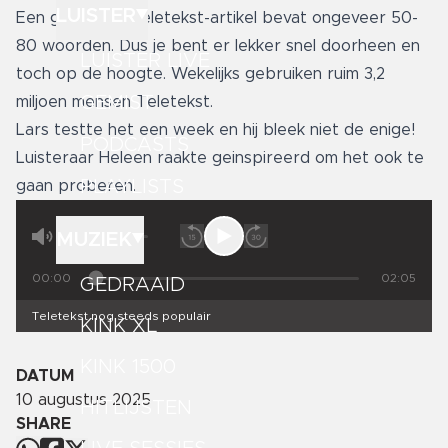
LUISTER
Een gemiddeld teletekst-artikel bevat ongeveer 50-
80 woorden. Dus je bent er lekker snel doorheen en
LUISTER LIVE
toch op de hoogte. Wekelijks gebruiken ruim 3,2
GEMIST
miljoen mensen Teletekst.
Lars testte het een week en hij bleek niet de enige!
PODCASTS
Luisteraar Heleen raakte geinspireerd om het ook te
PLAYLISTS
gaan proberen.
MUZIEK
00:00
02:05
GEDRAAID
Teletekst nog steeds populair
KINK XL
KINK 1500
DATUM
10 augustus 2025
HITLIJSTEN
SHARE