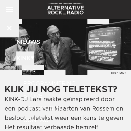
NIEUWS
KINK
DJ'S
Koen Suyk
PROGRAMMERING
KIJK JIJ NOG TELETEKST?
STORE
KINK-DJ Lars raakte geïnspireerd door
KINK PRESENTS
een podcast van Maarten van Rossem en
besloot teletekst weer een kans te geven.
CONTACT
Het resultaat verbaasde hemzelf.