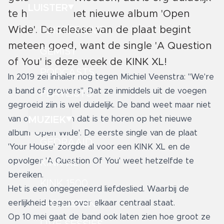
LUISTER
te horen op het nieuwe album 'Open
Wide'. De release van de plaat begint
LUISTER LIVE
meteen goed, want de single 'A Question
GEMIST
of You' is deze week de KINK XL!
PODCASTS
In 2019 zei Inhaler nog tegen Michiel Veenstra: "We're
a band of growers". Dat ze inmiddels uit de voegen
PLAYLISTS
gegroeid zijn is wel duidelijk. De band weet maar niet
MUZIEK
van ophouden en dat is te horen op het nieuwe
album 'Open Wide'. De eerste single van de plaat
GEDRAAID
'Your House' zorgde al voor een KINK XL en de
opvolger 'A Question Of You' weet hetzelfde te
KINK XL
bereiken.
KINK 1500
Het is een ongegeneerd liefdeslied. Waarbij de
HITLIJSTEN
eerlijkheid tegen over elkaar centraal staat.
Op 10 mei gaat de band ook laten zien hoe groot ze