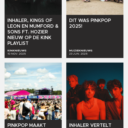
INHALER,
KINGS
OF
DIT
WAS
PINKPOP
LEON
EN
MUMFORD
&
2025!
SONS
FT.
HOZIER
NIEUW
OP
DE
KINK
PLAYLIST
KINKNIEUWS
MUZIEKNIEUWS
10 NOV. 2025
23 JUN. 2025
PINKPOP
MAAKT
INHALER
VERTELT