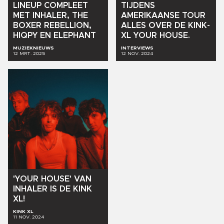
LINEUP
COMPLEET
TIJDENS
MET
INHALER,
THE
AMERIKAANSE
TOUR
BOXER
REBELLION,
ALLES
OVER
DE
KINK-
HIQPY
EN
ELEPHANT
XL
YOUR
HOUSE.
MUZIEKNIEUWS
INTERVIEWS
12 MRT. 2025
12 NOV. 2024
'YOUR
HOUSE'
VAN
INHALER
IS
DE
KINK
XL!
KINK XL
11 NOV. 2024