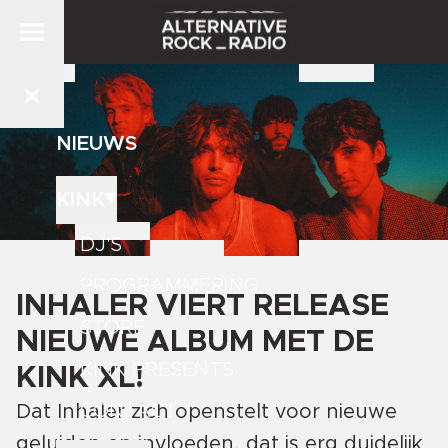
NIEUWS
KINK
DJ'S
PROGRAMMERING
INHALER VIERT RELEASE
STORE
NIEUWE ALBUM MET DE
KINK PRESENTS
KINK XL!
CONTACT
Dat Inhaler zich openstelt voor nieuwe
geluiden en invloeden, dat is erg duidelijk