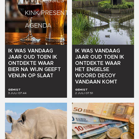
LIVE SESSIES
KINK PRESENTS
AGENDA
IK
WAS
VANDAAG
IK
WAS
VANDAAG
JAAR
OUD
TOEN
IK
JAAR
OUD
TOEN
IK
ONTDEKTE
WAAR
ONTDEKTE
WAAR
BIER
NA
WIJN
GEEFT
HET
ENGELSE
VENIJN
OP
SLAAT
WOORD
DECOY
VANDAAN
KOMT
GEMIST
GEMIST
3 JULI 07:44
2 JULI 07:51