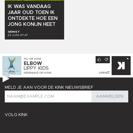
IK
WAS
VANDAAG
JAAR
OUD
TOEN
IK
ONTDEKTE
HOE
EEN
JONG
KONIJN
HEET
GEMIST
22 JUNI 07:47
NU OP
KINK
ELBOW
LIPPY KIDS
GEDRAAID OP
KINK
OPEN
MELD JE AAN VOOR DE KINK NIEUWSBRIEF
AANMELDEN
VOLG KINK