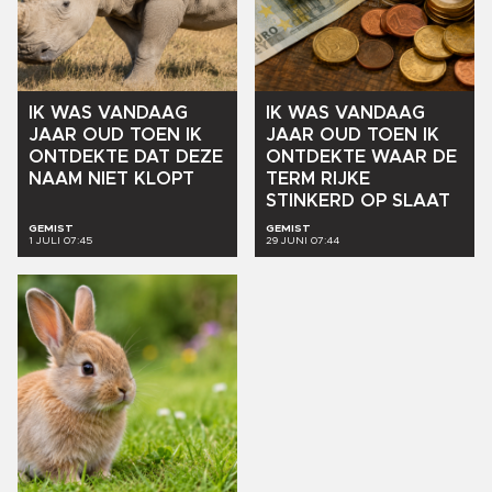
IK
WAS
VANDAAG
IK
WAS
VANDAAG
JAAR
OUD
TOEN
IK
JAAR
OUD
TOEN
IK
ONTDEKTE
DAT
DEZE
ONTDEKTE
WAAR
DE
NAAM
NIET
KLOPT
TERM
RIJKE
STINKERD
OP
SLAAT
GEMIST
GEMIST
1 JULI 07:45
29 JUNI 07:44