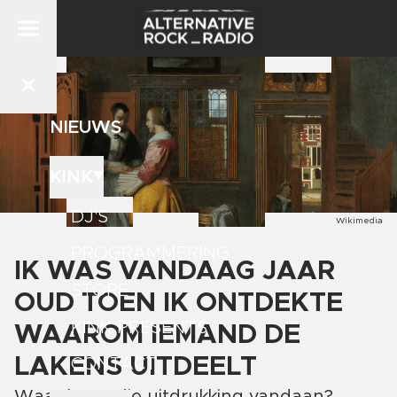
NIEUWS
KINK
DJ'S
Wikimedia
PROGRAMMERING
IK WAS VANDAAG JAAR
STORE
OUD TOEN IK ONTDEKTE
KINK PRESENTS
WAAROM IEMAND DE
LAKENS UITDEELT
CONTACT