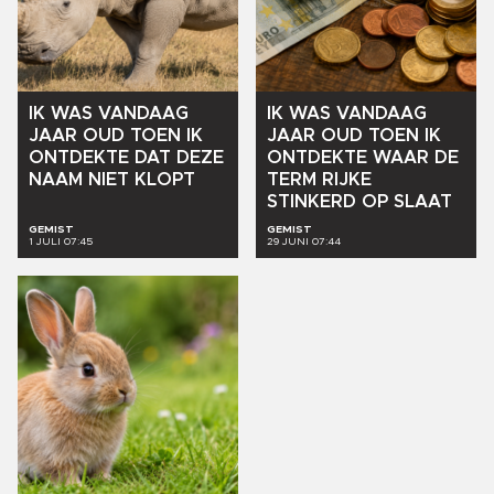
IK
WAS
VANDAAG
IK
WAS
VANDAAG
JAAR
OUD
TOEN
IK
JAAR
OUD
TOEN
IK
ONTDEKTE
DAT
DEZE
ONTDEKTE
WAAR
DE
NAAM
NIET
KLOPT
TERM
RIJKE
STINKERD
OP
SLAAT
GEMIST
GEMIST
1 JULI 07:45
29 JUNI 07:44