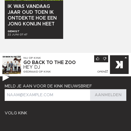
IK
WAS
VANDAAG
JAAR
OUD
TOEN
IK
ONTDEKTE
HOE
EEN
JONG
KONIJN
HEET
GEMIST
22 JUNI 07:47
NU OP
KINK
GO BACK TO THE ZOO
HEY DJ
GEDRAAID OP
KINK
OPEN
MELD JE AAN VOOR DE KINK NIEUWSBRIEF
AANMELDEN
VOLG KINK