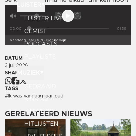
Je kunt het prima na elkaar drinken hoor!
LUISTER
LUISTER LIVE
00:00
01:59
GEMIST
Vandaag Jaar Oud - Bier na wijn
PODCASTS
PLAYLISTS
DATUM
3 juli 2026
MUZIEK
SHARE
GEDRAAID
TAGS
#
Ik was vandaag jaar oud
KINK XL
KINK 1500
GERELATEERD NIEUWS
HITLIJSTEN