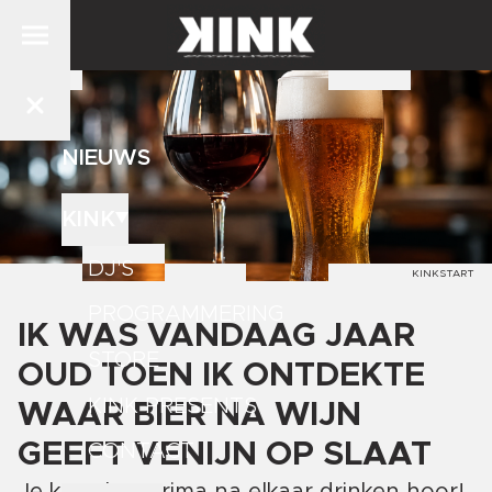
NIEUWS
KINK
DJ'S
KINKSTART
PROGRAMMERING
IK WAS VANDAAG JAAR
STORE
OUD TOEN IK ONTDEKTE
KINK PRESENTS
WAAR BIER NA WIJN
GEEFT VENIJN OP SLAAT
CONTACT