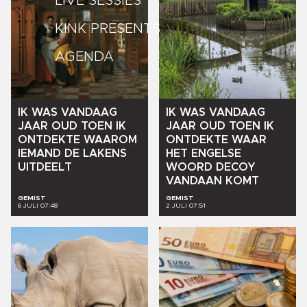
LIVE SESSIES
KINK PRESENTS
AGENDA
IK
WAS
VANDAAG
IK
WAS
VANDAAG
JAAR
OUD
TOEN
IK
JAAR
OUD
TOEN
IK
ONTDEKTE
WAAROM
ONTDEKTE
WAAR
IEMAND
DE
LAKENS
HET
ENGELSE
UITDEELT
WOORD
DECOY
VANDAAN
KOMT
GEMIST
GEMIST
6 JULI 07:48
2 JULI 07:51