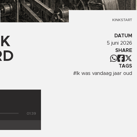
KINKSTART
DATUM
IK
5 juni 2026
SHARE
RD
TAGS
#
Ik was vandaag jaar oud
01:39