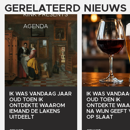
LIVE SESSIES
GERELATEERD NIEUWS
KINK PRESENTS
AGENDA
IK
WAS
VANDAAG
JAAR
IK
WAS
VANDAA
OUD
TOEN
IK
OUD
TOEN
IK
ONTDEKTE
WAAROM
ONTDEKTE
WAA
IEMAND
DE
LAKENS
NA
WIJN
GEEFT
UITDEELT
OP
SLAAT