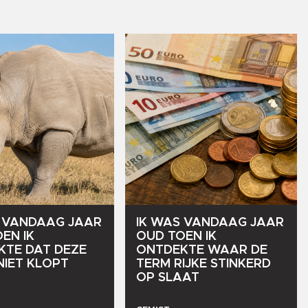
VANDAAG
JAAR
IK
WAS
VANDAAG
JAAR
OEN
IK
OUD
TOEN
IK
KTE
DAT
DEZE
ONTDEKTE
WAAR
DE
NIET
KLOPT
TERM
RIJKE
STINKERD
OP
SLAAT