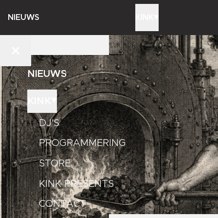
NIEUWS
KINK
NIEUWS
KINK
DJ'S
PROGRAMMERING
STORE
KINK PRESENTS
CONTACT