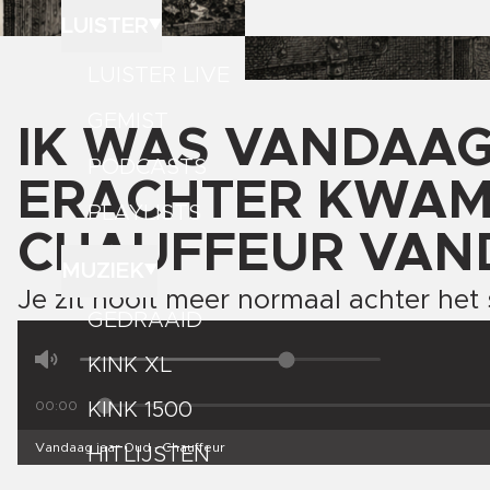
LUISTER
LUISTER LIVE
GEMIST
IK WAS VANDAAG
PODCASTS
ERACHTER KWAM
PLAYLISTS
CHAUFFEUR VAN
MUZIEK
Je zit nooit meer normaal achter het 
GEDRAAID
KINK XL
00:00
KINK 1500
Vandaag jaar Oud - Chauffeur
HITLIJSTEN