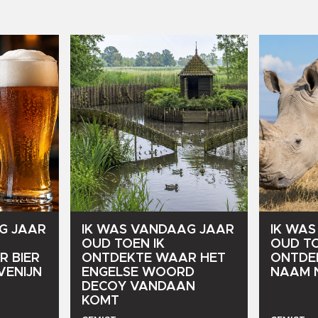
G
JAAR
IK
WAS
VANDAAG
JAAR
IK
WAS
OUD
TOEN
IK
OUD
T
R
BIER
ONTDEKTE
WAAR
HET
ONTDE
VENIJN
ENGELSE
WOORD
NAAM
DECOY
VANDAAN
KOMT