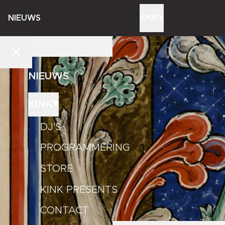
NIEUWS
KINK
NIEUWS
KINK
DJ'S
PROGRAMMERING
STORE
KINK PRESENTS
CONTACT