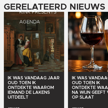
LIVE SESSIES
GERELATEERD NIEUWS
KINK PRESENTS
AGENDA
IK
WAS
VANDAAG
JAAR
IK
WAS
VANDAA
OUD
TOEN
IK
OUD
TOEN
IK
ONTDEKTE
WAAROM
ONTDEKTE
WAA
IEMAND
DE
LAKENS
NA
WIJN
GEEFT
UITDEELT
OP
SLAAT