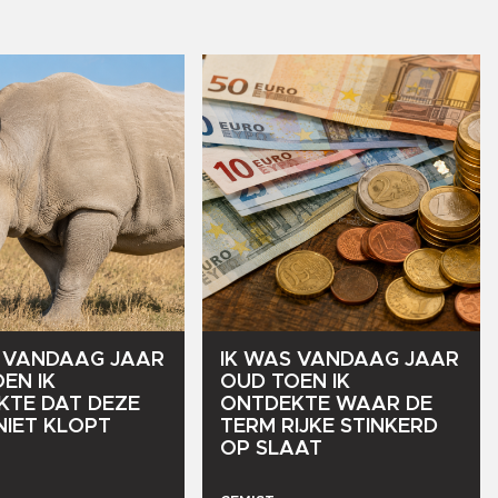
VANDAAG
JAAR
IK
WAS
VANDAAG
JAAR
OEN
IK
OUD
TOEN
IK
KTE
DAT
DEZE
ONTDEKTE
WAAR
DE
NIET
KLOPT
TERM
RIJKE
STINKERD
OP
SLAAT