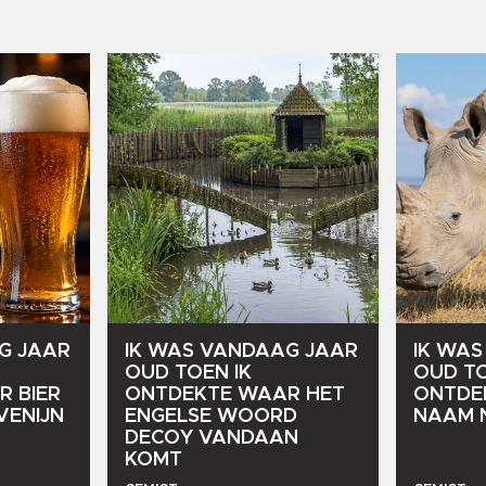
G
JAAR
IK
WAS
VANDAAG
JAAR
IK
WAS
OUD
TOEN
IK
OUD
T
R
BIER
ONTDEKTE
WAAR
HET
ONTDE
VENIJN
ENGELSE
WOORD
NAAM
DECOY
VANDAAN
KOMT