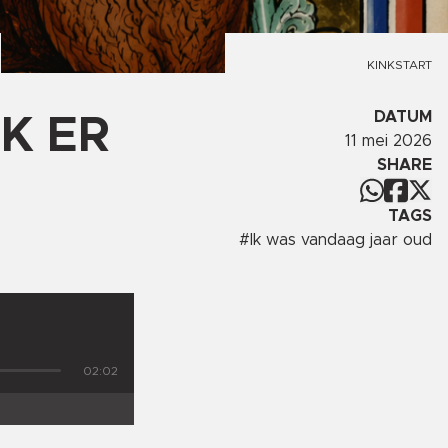
KINKSTART
DATUM
K ER
11 mei 2026
SHARE
TAGS
#
Ik was vandaag jaar oud
02:02