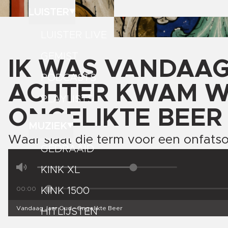
LUISTER
LUISTER LIVE
GEMIST
IK WAS VANDAAG
PODCASTS
ACHTER KWAM W
PLAYLISTS
ONGELIKTE BEE
MUZIEK
Waar slaat die term voor een onfatso
GEDRAAID
KINK XL
00:00
KINK 1500
Vandaag Jaar Oud - Ongelikte Beer
HITLIJSTEN