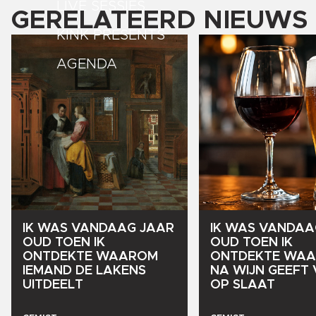
LIVE SESSIES
GERELATEERD NIEUWS
KINK PRESENTS
AGENDA
IK
WAS
VANDAAG
JAAR
IK
WAS
VANDAA
OUD
TOEN
IK
OUD
TOEN
IK
ONTDEKTE
WAAROM
ONTDEKTE
WAA
IEMAND
DE
LAKENS
NA
WIJN
GEEFT
UITDEELT
OP
SLAAT