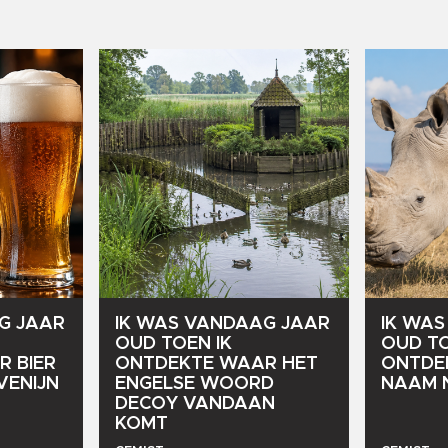
G
JAAR
IK
WAS
VANDAAG
JAAR
IK
WAS
OUD
TOEN
IK
OUD
T
R
BIER
ONTDEKTE
WAAR
HET
ONTDE
VENIJN
ENGELSE
WOORD
NAAM
DECOY
VANDAAN
KOMT