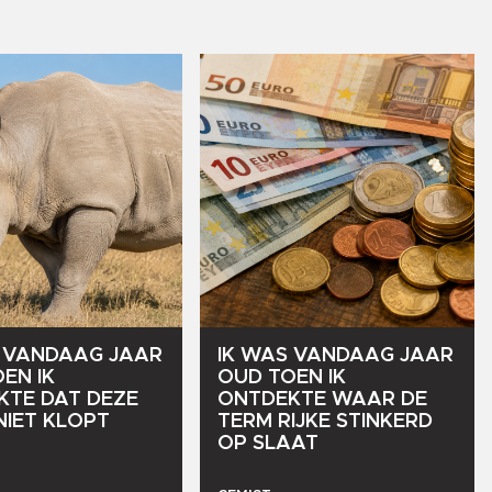
VANDAAG
JAAR
IK
WAS
VANDAAG
JAAR
OEN
IK
OUD
TOEN
IK
KTE
DAT
DEZE
ONTDEKTE
WAAR
DE
NIET
KLOPT
TERM
RIJKE
STINKERD
OP
SLAAT