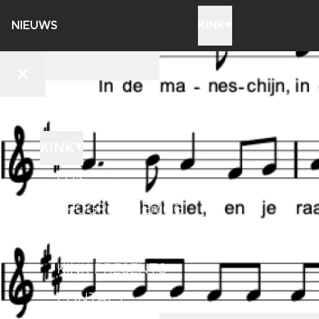
NIEUWS
KINK
NIEUWS
KINK
DJ'S
PROGRAMMERING
STORE
KINK PRESENTS
CONTACT