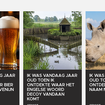
G
JAAR
IK
WAS
VANDAAG
JAAR
IK
WAS
OUD
TOEN
IK
OUD
T
R
BIER
ONTDEKTE
WAAR
HET
ONTDE
VENIJN
ENGELSE
WOORD
NAAM
DECOY
VANDAAN
KOMT