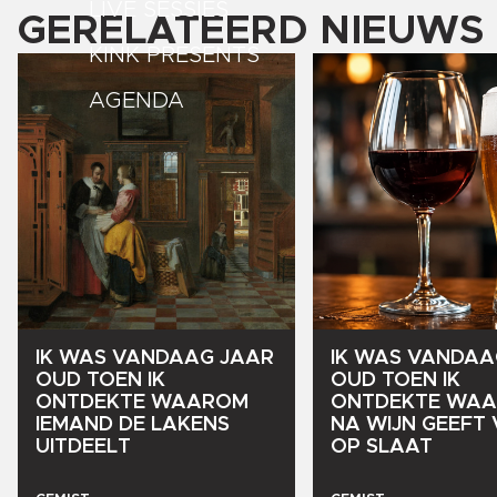
LIVE SESSIES
GERELATEERD NIEUWS
KINK PRESENTS
AGENDA
IK
WAS
VANDAAG
JAAR
IK
WAS
VANDAA
OUD
TOEN
IK
OUD
TOEN
IK
ONTDEKTE
WAAROM
ONTDEKTE
WAA
IEMAND
DE
LAKENS
NA
WIJN
GEEFT
UITDEELT
OP
SLAAT