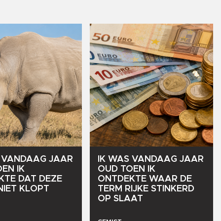
VANDAAG
JAAR
IK
WAS
VANDAAG
JAAR
OEN
IK
OUD
TOEN
IK
KTE
DAT
DEZE
ONTDEKTE
WAAR
DE
NIET
KLOPT
TERM
RIJKE
STINKERD
OP
SLAAT