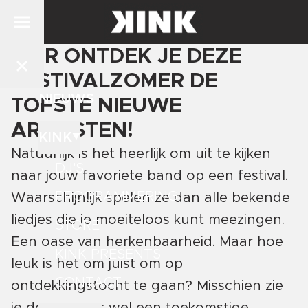
HIER ONTDEK JE DEZE
FESTIVALZOMER DE
NIEUWS
TOFSTE NIEUWE
ARTIESTEN!
KINK
Natuurlijk is het heerlijk om uit te kijken
DJ'S
naar jouw favoriete band op een festival.
PROGRAMMERING
Waarschijnlijk spelen ze dan alle bekende
liedjes die je moeiteloos kunt meezingen.
STORE
Een oase van herkenbaarheid. Maar hoe
KINK PRESENTS
leuk is het om juist om op
CONTACT
ontdekkingstocht te gaan? Misschien zie