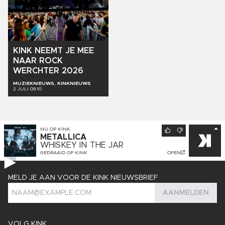
KINK
NEEMT
JE
MEE
NAAR
ROCK
WERCHTER
2026
MUZIEKNIEUWS, KINKNIEUWS
2 JULI 09:10
NU OP
KINK
METALLICA
WHISKEY IN THE JAR
GEDRAAID OP
KINK
OPEN
MELD JE AAN VOOR DE KINK NIEUWSBRIEF
AANMELDEN
VOLG KINK