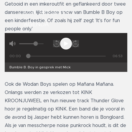
LIVE SESSIES
Getooid in een imkeroutfit en geflankeerd door twee
KINK PRESENTS
danseressen, lijkt iedere show van Bumble B Boy op
een kinderfeestje. Of zoals hij zelf zegt 'It's for fun
AGENDA
people only.'
00:00
06:53
Bumble B. Boy in gesprek met Mick
Ook de Wodan Boys spelen op Mañana Mañana.
Onlangs werden ze verkozen tot KINK
KROONJUWEEL en hun nieuwe track Thunder Glove
hoor je regelmatig op KINK. Een band die je vooral in
de avond bij Jasper hebt kunnen horen is Bongloard.
Als je van messcherpe noise punkrock houdt, is dit de