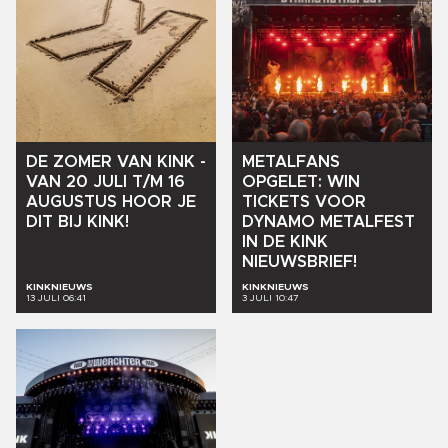
DE
ZOMER
VAN
KINK
-
METALFANS
VAN
20
JULI
T/M
16
OPGELET:
WIN
AUGUSTUS
HOOR
JE
TICKETS
VOOR
DIT
BIJ
KINK!
DYNAMO
METALFEST
IN
DE
KINK
NIEUWSBRIEF!
KINKNIEUWS
KINKNIEUWS
13 JULI 06:41
3 JULI 10:47