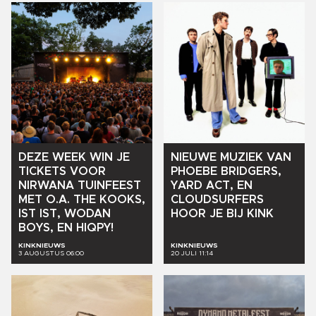
DEZE
WEEK
WIN
JE
NIEUWE
MUZIEK
VAN
TICKETS
VOOR
PHOEBE
BRIDGERS,
NIRWANA
TUINFEEST
YARD
ACT,
EN
MET
O.A.
THE
KOOKS,
CLOUDSURFERS
IST
IST,
WODAN
HOOR
JE
BIJ
KINK
BOYS,
EN
HIQPY!
KINKNIEUWS
KINKNIEUWS
3 AUGUSTUS 06:00
20 JULI 11:14