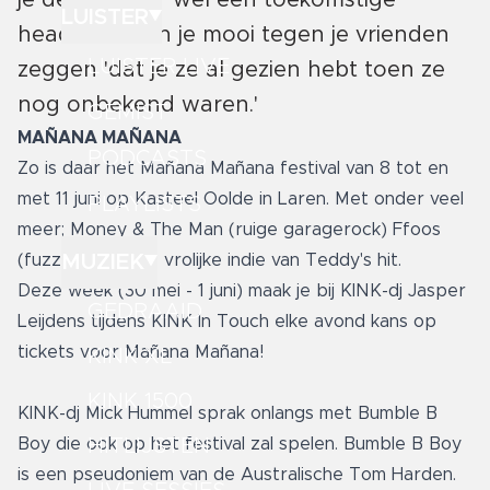
je deze zomer wel een toekomstige
LUISTER
headliner. Kun je mooi tegen je vrienden
LUISTER LIVE
zeggen 'dat je ze al gezien hebt toen ze
nog onbekend waren.'
GEMIST
MAÑANA MAÑANA
PODCASTS
Zo is daar het Mañana Mañana festival van 8 tot en
met 11 juni op Kasteel Oolde in Laren. Met onder veel
PLAYLISTS
meer; Money & The Man (ruige garagerock) Ffoos
MUZIEK
(fuzzrock) en de vrolijke indie van Teddy's hit.
Deze week (30 mei - 1 juni) maak je bij KINK-dj Jasper
GEDRAAID
Leijdens tijdens KINK In Touch elke avond kans op
tickets voor Mañana Mañana!
KINK XL
KINK 1500
KINK-dj Mick Hummel sprak onlangs met Bumble B
HITLIJSTEN
Boy die ook op het festival zal spelen. Bumble B Boy
is een pseudoniem van de Australische Tom Harden.