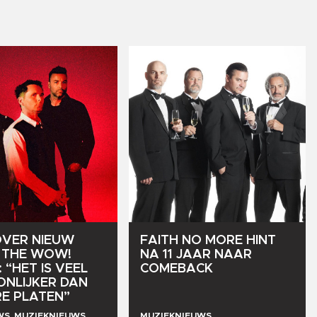
OVER
NIEUW
FAITH
NO
MORE
HINT
THE
WOW!
NA
11
JAAR
NAAR
:
“HET
IS
VEEL
COMEBACK
ONLIJKER
DAN
RE
PLATEN”
WS, MUZIEKNIEUWS
MUZIEKNIEUWS