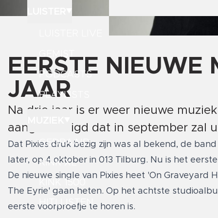
LUISTER
LUISTER LIVE
GEMIST
EERSTE NIEUWE M
PODCASTS
JAAR
PLAYLISTS
Na drie jaar is er weer nieuwe muziek
MUZIEK
aangekondigd dat in september zal 
GEDRAAID
Dat Pixies druk bezig zijn was al bekend, de band
later, op 4 oktober in 013 Tilburg. Nu is het eers
KINK XL
De nieuwe single van Pixies heet 'On Graveyard H
KINK 1500
The Eyrie' gaan heten. Op het achtste studioal
HITLIJSTEN
eerste voorproefje te horen is.