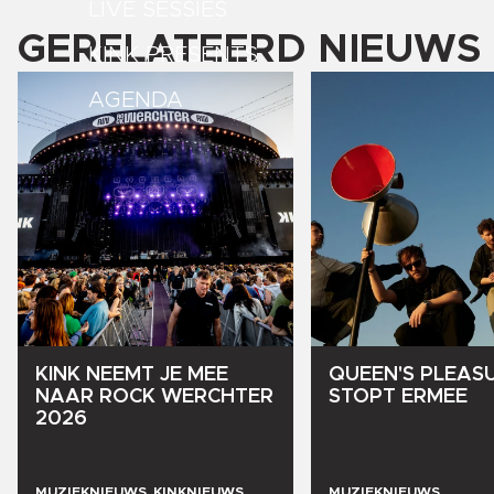
LIVE SESSIES
GERELATEERD NIEUWS
KINK PRESENTS
AGENDA
KINK
NEEMT
JE
MEE
QUEEN'S
PLEAS
NAAR
ROCK
WERCHTER
STOPT
ERMEE
2026
MUZIEKNIEUWS, KINKNIEUWS
MUZIEKNIEUWS