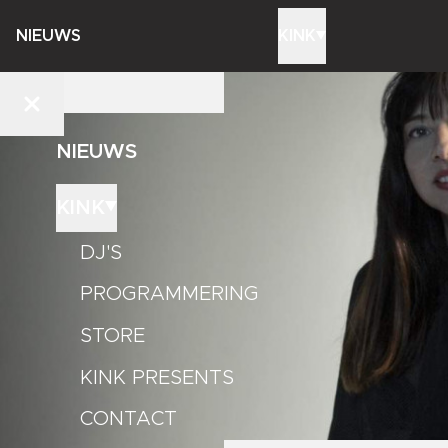
NIEUWS
KINK
NIEUWS
KINK
DJ'S
PROGRAMMERING
STORE
KINK PRESENTS
CONTACT