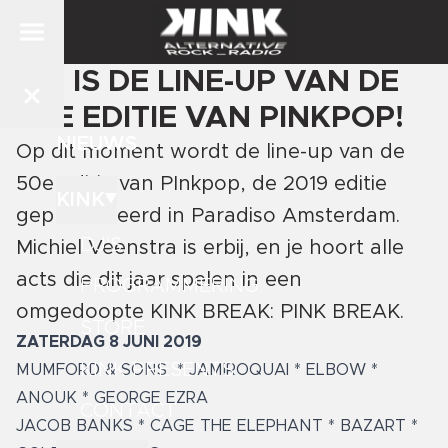
DIT IS DE LINE-UP VAN DE
50E EDITIE VAN PINKPOP!
NIEUWS
Op dit moment wordt de line-up van de
50e editie van PInkpop, de 2019 editie
KINK
gepresenteerd in Paradiso Amsterdam.
DJ'S
Michiel Veenstra is erbij, en je hoort alle
acts die dit jaar spelen in een
PROGRAMMERING
omgedoopte KINK BREAK: PINK BREAK.
STORE
ZATERDAG 8 JUNI 2019
KINK PRESENTS
MUMFORD & SONS
* JAMIROQUAI * ELBOW
*
ANOUK *
GEORGE EZRA
CONTACT
JACOB BANKS
* CAGE THE ELEPHANT * BAZART *