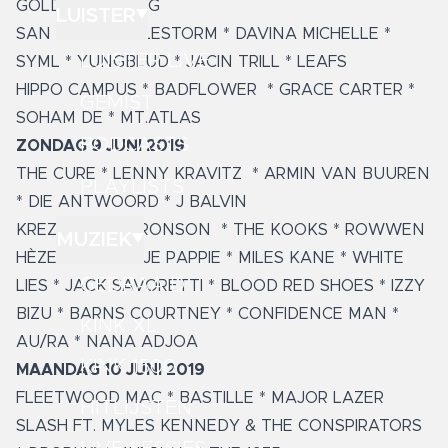
GOLDEN EARRING
LUISTER
SAN HOLO * HALESTORM * DAVINA MICHELLE *
LUISTER LIVE
SYML
* YUNGBLUD * JACIN TRILL * LEAFS
HIPPO CAMPUS
* BADFLOWER
*
GRACE CARTER *
GEMIST
SOHAM DE
* MT.ATLAS
PODCASTS
ZONDAG 9 JUNI 2019
THE CURE * LENNY KRAVITZ
* ARMIN VAN BUUREN
PLAYLISTS
* DIE ANTWOORD * J BALVIN
KREZIP * MARK RONSON
* THE KOOKS * ROWWEN
MUZIEK
HÈZE * KRAANTJE PAPPIE * MILES KANE * WHITE
GEDRAAID
LIES * JACK SAVORETTI * BLOOD RED SHOES * IZZY
BIZU * BARNS COURTNEY * CONFIDENCE MAN *
KINK XL
AU/RA * NANA ADJOA
KINK 1500
MAANDAG 10 JUNI 2019
FLEETWOOD MAC * BASTILLE * MAJOR LAZER
HITLIJSTEN
SLASH FT. MYLES KENNEDY & THE CONSPIRATORS