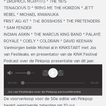
LIVE SESSIES
* DROPKICK MURPHYS * THE 1975
TENACIOUS D * BRING ME THE HORIZON * JETT
KINK PRESENTS
REBEL * MICHAEL KIWANUKA
AGENDA
FIRST AID KIT * THE BOSSHOSS * THE PRETENDERS
* SAM FENDER
INDIAN ASKIN * THE MARCUS KING BAND * PALAYE
ROYALE * COELY * COLDRAIN * DAVID KEENAN
Vanmorgen belde Michiel al in KINKSTART met Jos
van Festileaks, en presentator van de KINK Festival
Podcast over de Pinkpop presentatie van dit jaar.
00:00
05:45
Jos van Festileaks over de Pinkpop persconferentie
De voorverkoop voor de 50e editie van Pinkpop
begint aanstaande zaterdag om 10 uur.