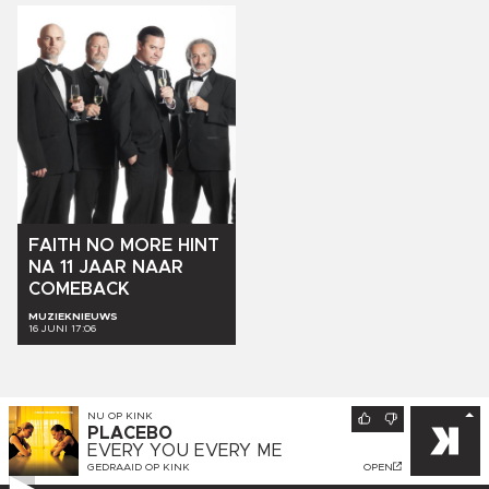
FAITH
NO
MORE
HINT
NA
11
JAAR
NAAR
COMEBACK
MUZIEKNIEUWS
16 JUNI 17:06
NU OP
KINK
PLACEBO
EVERY YOU EVERY ME
GEDRAAID OP
KINK
OPEN