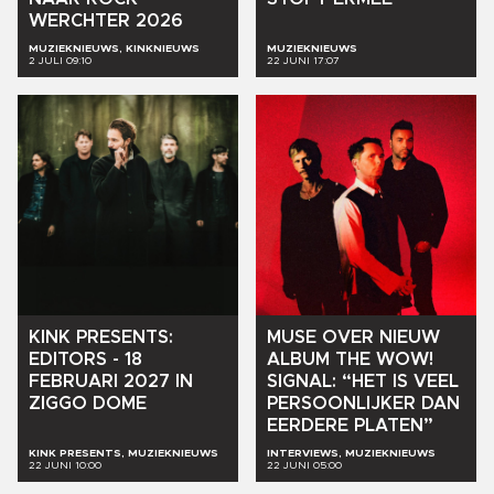
WERCHTER
2026
MUZIEKNIEUWS, KINKNIEUWS
MUZIEKNIEUWS
2 JULI 09:10
22 JUNI 17:07
KINK
PRESENTS:
MUSE
OVER
NIEUW
EDITORS
-
18
ALBUM
THE
WOW!
FEBRUARI
2027
IN
SIGNAL:
“HET
IS
VEEL
ZIGGO
DOME
PERSOONLIJKER
DAN
EERDERE
PLATEN”
KINK PRESENTS, MUZIEKNIEUWS
INTERVIEWS, MUZIEKNIEUWS
22 JUNI 10:00
22 JUNI 05:00