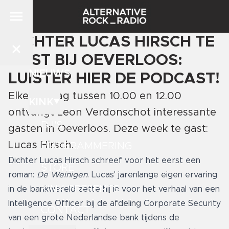
DICHTER LUCAS HIRSCH TE
GAST BIJ OEVERLOOS:
NIEUWS
LUISTER HIER DE PODCAST!
Elke zondag tussen 10.00 en 12.00
KINK
ontvangt Leon Verdonschot interessante
DJ'S
gasten in Oeverloos. Deze week te gast:
Lucas Hirsch.
PROGRAMMERING
Dichter Lucas Hirsch schreef voor het eerst een
STORE
roman:
De Weinigen
. Lucas' jarenlange eigen ervaring
KINK PRESENTS
in de bankwereld zette hij in voor het verhaal van een
Intelligence Officer bij de afdeling Corporate Security
CONTACT
van een grote Nederlandse bank tijdens de