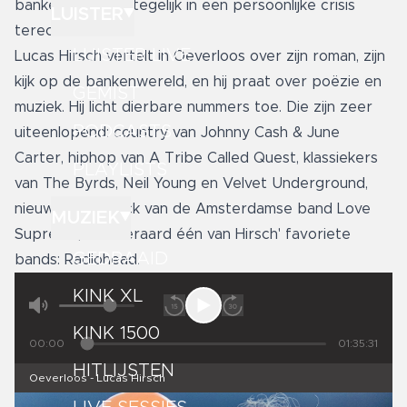
bankencrisis, die tegelijk in een persoonlijke crisis
LUISTER
terechtkomt.
LUISTER LIVE
Lucas Hirsch vertelt in Oeverloos over zijn roman, zijn
kijk op de bankenwereld, en hij praat over poëzie en
GEMIST
muziek. Hij licht dierbare nummers toe. Die zijn zeer
PODCASTS
uiteenlopend: country van Johnny Cash & June
Carter, hiphop van A Tribe Called Quest, klassiekers
PLAYLISTS
van The Byrds, Neil Young en Velvet Underground,
nieuwe gitaarrock van de Amsterdamse band Love
MUZIEK
Supreme, en uiteraard één van Hirsch' favoriete
GEDRAAID
bands: Radiohead.
KINK XL
KINK 1500
00:00
01:35:31
HITLIJSTEN
Oeverloos - Lucas Hirsch