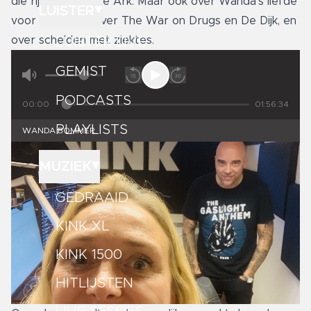
die rijke roman, De Ark. Maar ook over Wanda’s liefde
LUISTER
voor de gitaar, over The War on Drugs en De Dijk, en
over schelden met ziektes.
LUISTER LIVE
GEMIST
PODCASTS
00:00
01:56:34
PLAYLISTS
WANDA BOMMER
MUZIEK
GEDRAAID
KINK XL
KINK 1500
HITLIJSTEN