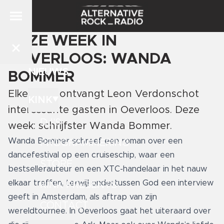
DEZE WEEK IN
OEVERLOOS: WANDA
NIEUWS
BOMMER
Elke week ontvangt Leon Verdonschot
KINK
interessante gasten in Oeverloos. Deze
DJ'S
week: schrijfster Wanda Bommer.
Wanda Bommer schreef een roman over een
PROGRAMMERING
dancefestival op een cruiseschip, waar een
STORE
bestsellerauteur en een XTC-handelaar in het nauw
elkaar treffen, terwijl ondertussen God een interview
KINK PRESENTS
geeft in Amsterdam, als aftrap van zijn
CONTACT
wereldtournee. In Oeverloos gaat het uiteraard over