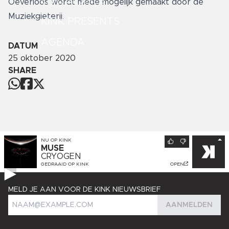
LIVE SESSIES
Oeverloos wordt mede mogelijk gemaakt door de
Muziekgieterij.
KINK PRESENTS
AGENDA
DATUM
25 oktober 2020
SHARE
NU OP
KINK
MUSE
CRYOGEN
GEDRAAID OP
KINK
OPEN
MELD JE AAN VOOR DE KINK NIEUWSBRIEF
AANMELDEN