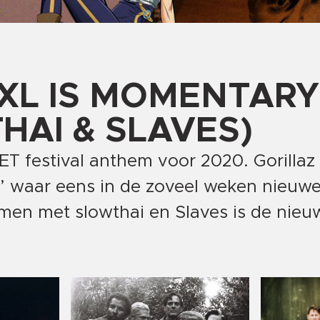
 XL IS MOMENTARY
THAI & SLAVES)
ET festival anthem voor 2020. Gorillaz 
e’ waar eens in de zoveel weken nieuw
amen met slowthai en Slaves is de nieu