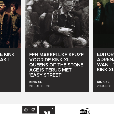
E
KINK
EDITOR
EEN
MAKKELIJKE
KEUZE
PAKT
ADREN
VOOR
DE
KINK
XL-
!
WANT
QUEENS
OF
THE
STONE
KINK
XL
AGE
IS
TERUG
MET
'EASY
STREET'
KINK XL
KINK XL
20 JULI 08:20
29 JUNI 08