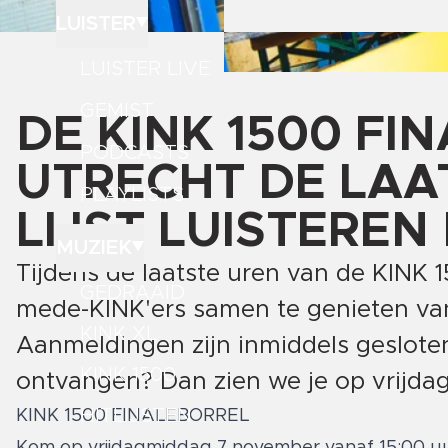
LUISTER
LUISTER LIVE
GEMIST
DE KINK 1500 FI
PODCASTS
UTRECHT DE LAA
PLAYLISTS
LIJST LUISTEREN
MUZIEK
Tijdens de laatste uren van de KINK 
GEDRAAID
mede-KINK'ers samen te genieten van 
KINK XL
Aanmeldingen zijn inmiddels gesloten
KINK 1500
ontvangen? Dan zien we je op vrijdag
HITLIJSTEN
KINK 1500 FINALEBORREL
Kom op vrijdagmiddag 7 november vanaf 15:00 uur