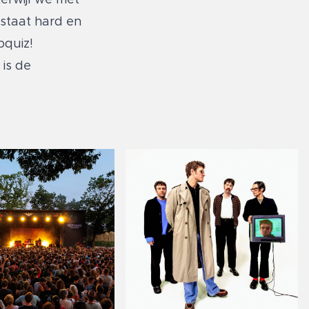
 staat hard en
bquiz!
 is de