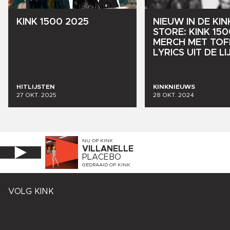
KINK
1500
2025
NIEUW
IN
DE
KIN
STORE:
KINK
150
MERCH
MET
TOF
LYRICS
UIT
DE
LI
HITLIJSTEN
KINKNIEUWS
27 OKT. 2025
28 OKT. 2024
NU OP
KINK
VILLANELLE
PLACEBO
GEDRAAID OP
KINK
VOLG KINK