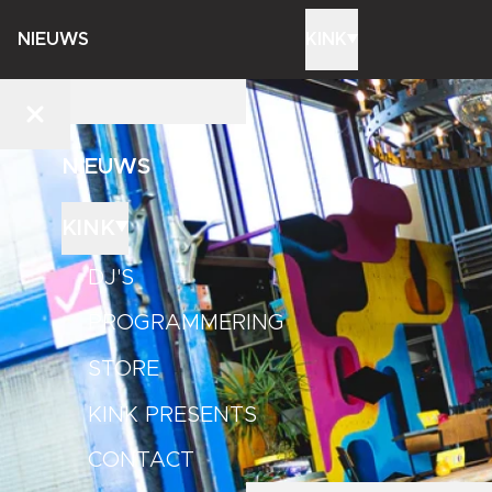
NIEUWS
KINK
NIEUWS
KINK
DJ'S
PROGRAMMERING
STORE
KINK PRESENTS
CONTACT