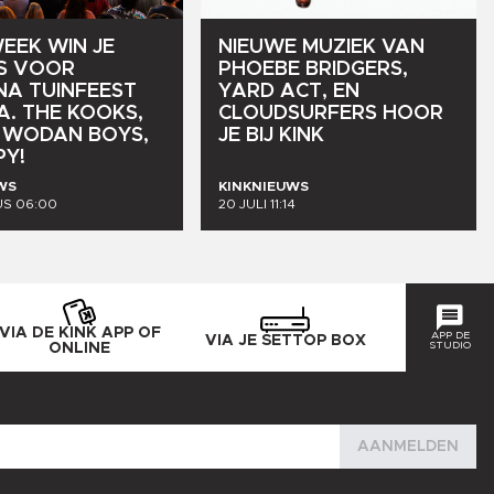
EEK
WIN
JE
NIEUWE
MUZIEK
VAN
S
VOOR
PHOEBE
BRIDGERS,
NA
TUINFEEST
YARD
ACT,
EN
A.
THE
KOOKS,
CLOUDSURFERS
HOOR
WODAN
BOYS,
JE
BIJ
KINK
PY!
WS
KINKNIEUWS
S 06:00
20 JULI 11:14
VIA DE KINK APP OF
APP DE
VIA JE SETTOP BOX
STUDIO
ONLINE
AANMELDEN