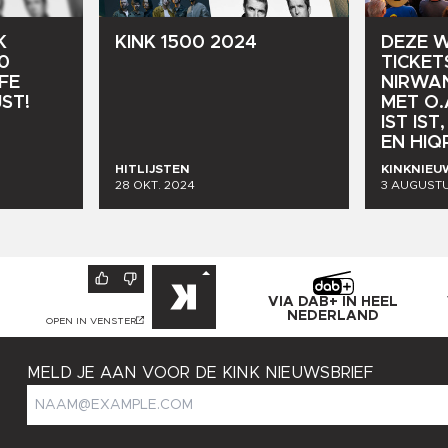
K
KINK
1500
2024
DEZE
W
0
TICKET
FE
NIRWA
JST!
MET
O.
IST
IST,
EN
HIQ
HITLIJSTEN
KINKNIEU
28 OKT. 2024
3 AUGUSTU
VIA DAB+ IN HEEL
NEDERLAND
OPEN IN VENSTER
MELD JE AAN VOOR DE KINK NIEUWSBRIEF