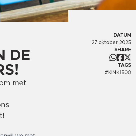
DATUM
27 oktober 2025
SHARE
N DE
TAGS
RS!
#
KINK1500
l om met
ons
t!
erwijl we met