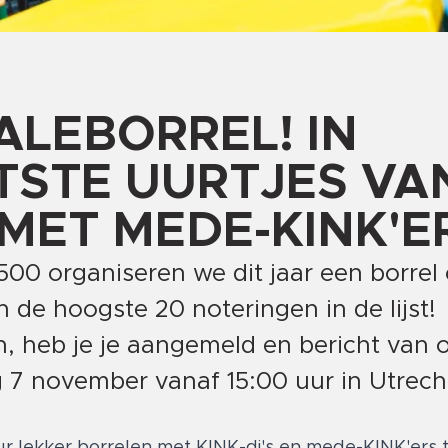
NALEBORREL! IN
TSTE UURTJES VA
 MET MEDE-KINK'E
1500 organiseren we dit jaar een borre
de hoogste 20 noteringen in de lijst!
, heb je je aangemeld en bericht van 
 7 november vanaf 15:00 uur in Utrech
 lekker borrelen met KINK-dj's en mede-KINK'ers t