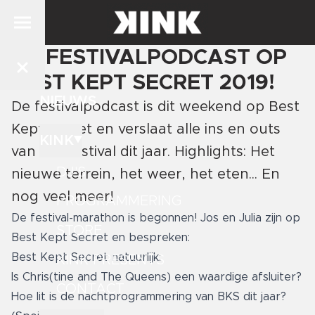
DE FESTIVALPODCAST OP
BEST KEPT SECRET 2019!
NIEUWS
De festivalpodcast is dit weekend op Best
Kept Secret en verslaat alle ins en outs
KINK
van het festival dit jaar. Highlights: Het
DJ'S
nieuwe terrein, het weer, het eten... En
nog veel meer!
PROGRAMMERING
De festival-marathon is begonnen! Jos en Julia zijn op
STORE
Best Kept Secret en bespreken:
Best Kept Secret natuurlijk:
KINK PRESENTS
Is Chris(tine and The Queens) een waardige afsluiter?
CONTACT
Hoe lit is de nachtprogrammering van BKS dit jaar?