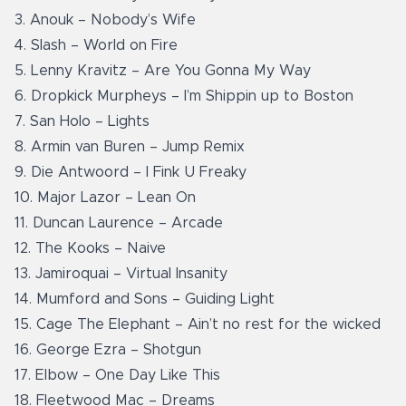
3. Anouk – Nobody’s Wife
4. Slash – World on Fire
5. Lenny Kravitz – Are You Gonna My Way
6. Dropkick Murpheys – I’m Shippin up to Boston
7. San Holo – Lights
8. Armin van Buren – Jump Remix
9. Die Antwoord – I Fink U Freaky
10. Major Lazor – Lean On
11. Duncan Laurence – Arcade
12. The Kooks – Naive
13. Jamiroquai – Virtual Insanity
14. Mumford and Sons – Guiding Light
15. Cage The Elephant – Ain’t no rest for the wicked
16. George Ezra – Shotgun
17. Elbow – One Day Like This
18. Fleetwood Mac – Dreams