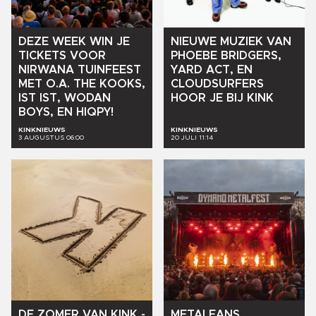
DEZE
WEEK
WIN
JE
NIEUWE
MUZIEK
VAN
TICKETS
VOOR
PHOEBE
BRIDGERS,
NIRWANA
TUINFEEST
YARD
ACT,
EN
MET
O.A.
THE
KOOKS,
CLOUDSURFERS
IST
IST,
WODAN
HOOR
JE
BIJ
KINK
BOYS,
EN
HIQPY!
KINKNIEUWS
KINKNIEUWS
3 AUGUSTUS 06:00
20 JULI 11:14
DE
ZOMER
VAN
KINK
-
METALFANS