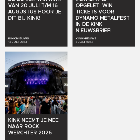
VAN
20
JULI
T/M
16
OPGELET:
WIN
AUGUSTUS
HOOR
JE
TICKETS
VOOR
DIT
BIJ
KINK!
DYNAMO
METALFEST
IN
DE
KINK
NIEUWSBRIEF!
KINKNIEUWS
KINKNIEUWS
13 JULI 06:41
3 JULI 10:47
KINK
NEEMT
JE
MEE
NAAR
ROCK
WERCHTER
2026