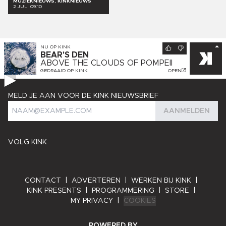
MUZIEKNIEUWS, KINKNIEUWS
2 JULI 09:10
NU OP
KINK
BEAR'S DEN
ABOVE THE CLOUDS OF POMPEII
GEDRAAID OP
KINK
OPEN
MELD JE AAN VOOR DE KINK NIEUWSBRIEF
AANMELDEN
VOLG KINK
CONTACT
|
ADVERTEREN
|
WERKEN BIJ KINK
|
KINK PRESENTS
|
PROGRAMMERING
|
STORE
|
MY PRIVACY
|
COOKIES
ANGRY BYTES
POWERED BY