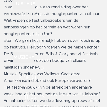
(Spoiler: Lit!!)
LUISTER
In vogelvlucht krijg je een rondleiding over het
vernieuwde terrein en de hoogtepunten van dit jaar.
LUISTER LIVE
Wat vinden de festivalbezoekers van de
GEMIST
aanpassingen op het terrein en wat waren hun
hoogtepunten tot nu toe?
PODCASTS
Eten! We gaan het namelijk hebben over foodline-up
PLAYLISTS
op festivals. Hiervoor vroegen we de helden achter
De Burgermeester en Balls & Glory hoe zij festivals
MUZIEK
ervaren en of ze ook een beetje van elkaars
maaltijden snoepen.
GEDRAAID
Muziek! Specifiek van Wallows. Gaat deze
KINK XL
Amerikaanse indieband ook Europa veroveren?
KINK 1500
Het festivalnieuws van de afgelopen anderhalve
week, hoe zit het nou met de line-up van Hullabaloo?
HITLIJSTEN
En natuurlijk sluiten we de aflevering opnieuw af met