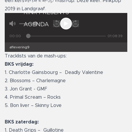
LIVE SESSIES
een kersverse line-up mash-up. Deze keer: Pinkpop
2019 in Landgraaf.
KINK PRESENTS
AGENDA
00:00
01:08:39
aflevering9
Tracklists van de mash-ups:
BKS vrijdag:
1. Charlotte Gainsbourg – Deadly Valentine
2. Blossoms – Charlemagne
3. Jon Grant - GMF
4. Primal Scream – Rocks
5. Bon Iiver – Skinny Love
BKS zaterdag:
1. Death Grips – Guillotine