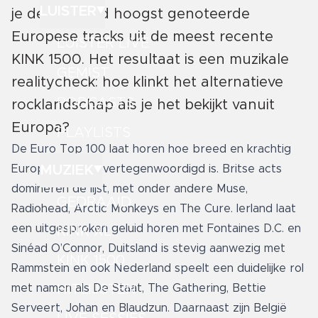
LUISTER
je de honderd hoogst genoteerde
Europese tracks uit de meest recente
LUISTER LIVE
KINK 1500. Het resultaat is een muzikale
GEMIST
realitycheck: hoe klinkt het alternatieve
PODCASTS
rocklandschap als je het bekijkt vanuit
Europa?
PLAYLISTS
De Euro Top 100 laat horen hoe breed en krachtig
MUZIEK
Europa muzikaal vertegenwoordigd is. Britse acts
domineren de lijst, met onder andere Muse,
GEDRAAID
Radiohead, Arctic Monkeys en The Cure. Ierland laat
een uitgesproken geluid horen met Fontaines D.C. en
KINK XL
Sinéad O’Connor, Duitsland is stevig aanwezig met
KINK 1500
Rammstein en ook Nederland speelt een duidelijke rol
HITLIJSTEN
met namen als De Staat, The Gathering, Bettie
Serveert, Johan en Blaudzun. Daarnaast zijn België