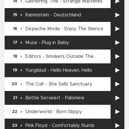
Gathering, The
-
Strange Machines
14
Rammstein
-
Deutschland
15
Depeche Mode
-
Enjoy The Silence
16
Muse
-
Plug in Baby
17
Editors
-
Smokers Outside The
18
Hospital Doors
Yungblud
-
Hello Heaven, Hello
19
The Cult
-
She Sells Sanctuary
20
Bettie Serveert
-
Palomine
21
Underworld
-
Born Slippy
22
Pink Floyd
-
Comfortably Numb
23