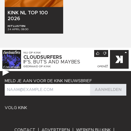
KINK
NL
TOP
100
2026
HITLIJSTEN
24 APRIL 06:00
NU OP
KINK
CLOUDSURFERS
IF’S, BUT’S AND MAYBES
GEDRAAID OP
KINK
OPEN
MELD JE AAN VOOR DE KINK NIEUWSBRIEF
AANMELDEN
VOLG KINK
CONTACT
|
ADVERTEREN
|
WERKEN BIJ KINK
|