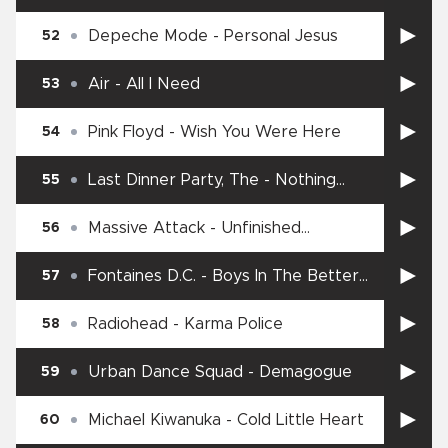
Depeche Mode
-
Personal Jesus
52
Air
-
All I Need
53
Pink Floyd
-
Wish You Were Here
54
Last Dinner Party, The
-
Nothing
55
Matters
Massive Attack
-
Unfinished
56
Sympathy
Fontaines D.C.
-
Boys In The Better
57
Land
Radiohead
-
Karma Police
58
Urban Dance Squad
-
Demagogue
59
Michael Kiwanuka
-
Cold Little Heart
60