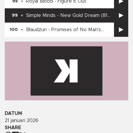
Royal Blood
-
Figure It Out
98
Simple Minds
-
New Gold Dream (81–
99
82–83–84)
Blaudzun
-
Promises of No Man's
100
Land
DATUM
21 januari 2026
SHARE