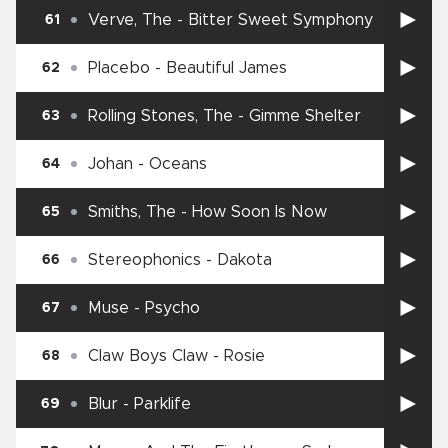
Verve, The
-
Bitter Sweet Symphony
61
Placebo
-
Beautiful James
62
Rolling Stones, The
-
Gimme Shelter
63
Johan
-
Oceans
64
Smiths, The
-
How Soon Is Now
65
Stereophonics
-
Dakota
66
Muse
-
Psycho
67
Claw Boys Claw
-
Rosie
68
Blur
-
Parklife
69