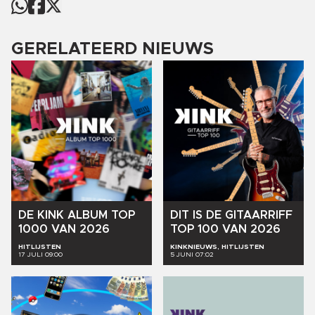
GERELATEERD NIEUWS
DE
KINK
ALBUM
TOP
DIT
IS
DE
GITAARRIFF
1000
VAN
2026
TOP
100
VAN
2026
HITLIJSTEN
KINKNIEUWS, HITLIJSTEN
17 JULI 09:00
5 JUNI 07:02