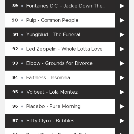
Fontaines D.C.
-
Jackie Down The
89
Line
Pulp
-
Common People
90
Yungblud
-
The Funeral
91
Led Zeppelin
-
Whole Lotta Love
92
Elbow
-
Grounds for Divorce
93
Faithless
-
Insomnia
94
Volbeat
-
Lola Montez
95
Placebo
-
Pure Morning
96
Biffy Clyro
-
Bubbles
97