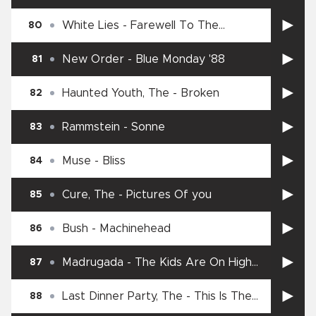
White Lies
-
Farewell To The
80
Fairground
New Order
-
Blue Monday '88
81
Haunted Youth, The
-
Broken
82
Rammstein
-
Sonne
83
Muse
-
Bliss
84
Cure, The
-
Pictures Of you
85
Bush
-
Machinehead
86
Madrugada
-
The Kids Are On High
87
Street
Last Dinner Party, The
-
This Is The
88
Killer Speaking