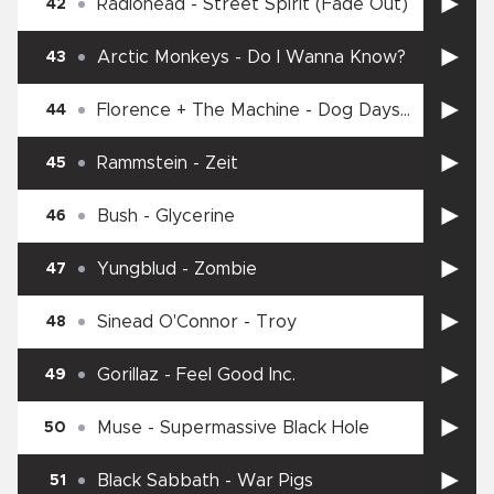
Radiohead
-
Street Spirit (Fade Out)
42
Arctic Monkeys
-
Do I Wanna Know?
43
Florence + The Machine
-
Dog Days
44
Are Over
Rammstein
-
Zeit
45
Bush
-
Glycerine
46
Yungblud
-
Zombie
47
Sinead O'Connor
-
Troy
48
Gorillaz
-
Feel Good Inc.
49
Muse
-
Supermassive Black Hole
50
Black Sabbath
-
War Pigs
51