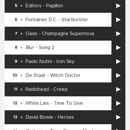
Editors
-
Papillon
5
Fontaines D.C.
-
Starburster
6
Oasis
-
Champagne Supernova
7
Blur
-
Song 2
8
Paolo Nutini
-
Iron Sky
9
De Staat
-
Witch Doctor
10
Radiohead
-
Creep
11
White Lies
-
Time To Give
12
David Bowie
-
Heroes
13