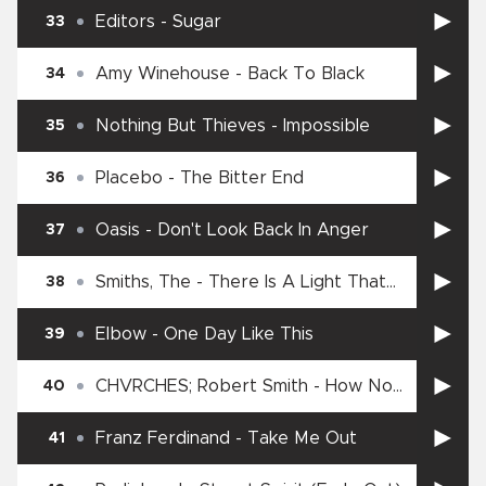
Editors
-
Sugar
33
Amy Winehouse
-
Back To Black
34
Nothing But Thieves
-
Impossible
35
Placebo
-
The Bitter End
36
Oasis
-
Don't Look Back In Anger
37
Smiths, The
-
There Is A Light That
38
Never Goes Out
Elbow
-
One Day Like This
39
CHVRCHES; Robert Smith
-
How Not
40
To Drown
Franz Ferdinand
-
Take Me Out
41