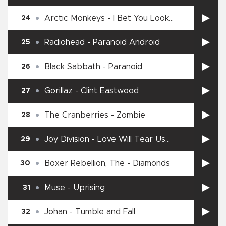
Arctic Monkeys
-
I Bet You Look
24
Good On The Dancefloor
Radiohead
-
Paranoid Android
25
Black Sabbath
-
Paranoid
26
Gorillaz
-
Clint Eastwood
27
The Cranberries
-
Zombie
28
Joy Division
-
Love Will Tear Us
29
Apart
Boxer Rebellion, The
-
Diamonds
30
Muse
-
Uprising
31
Johan
-
Tumble and Fall
32