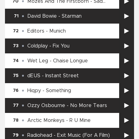
Mozes And The Firstborn
-
Sad
70
Supermarket Song
David Bowie
-
Starman
71
Editors
-
Munich
72
Coldplay
-
Fix You
73
Wet Leg
-
Chaise Longue
74
dEUS
-
Instant Street
75
Hiqpy
-
Something
76
Ozzy Osbourne
-
No More Tears
77
Arctic Monkeys
-
R U Mine
78
Radiohead
-
Exit Music (For A Film)
79