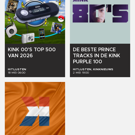
KINK
00'S
TOP
500
DE
BESTE
PRINCE
VAN
2026
TRACKS
IN
DE
KINK
PURPLE
100
HITLIJSTEN
HITLIJSTEN, KINKNIEUWS
18 MEI 06:00
2 MEI 19:00