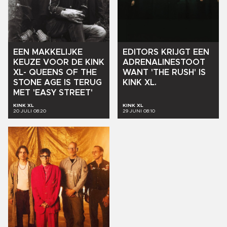
EDITORS
KRIJGT
EEN
EEN
MAKKELIJKE
ADRENALINESTOOT
KEUZE
VOOR
DE
KINK
WANT
'THE
RUSH'
IS
XL-
QUEENS
OF
THE
KINK
XL.
STONE
AGE
IS
TERUG
MET
'EASY
STREET'
KINK XL
KINK XL
20 JULI 08:20
29 JUNI 08:10