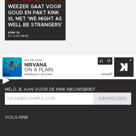
WEEZER
GAAT
VOOR
GOUD
EN
PAKT
KINK
XL
MET
'WE
MIGHT
AS
WELL
BE
STRANGERS'
KINK XL
22 JUNI 08:55
NU OP
KINK
NIRVANA
ON A PLAIN
GEDRAAID OP
KINK
OPEN
MELD JE AAN VOOR DE KINK NIEUWSBRIEF
AANMELDEN
VOLG KINK