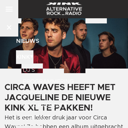
NIEUWS
KINK
DJ'S
PROGRAMMERING
CIRCA WAVES HEEFT MET
STORE
JACQUELINE DE NIEUWE
KINK PRESENTS
KINK XL TE PAKKEN!
CONTACT
Het is een lekker druk jaar voor Circa
Waves! Ze hebben een album uitgebracht