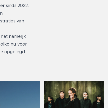
ier sinds 2022.
en
straties van
 het namelijk
Molko nu voor
ete opgelegd