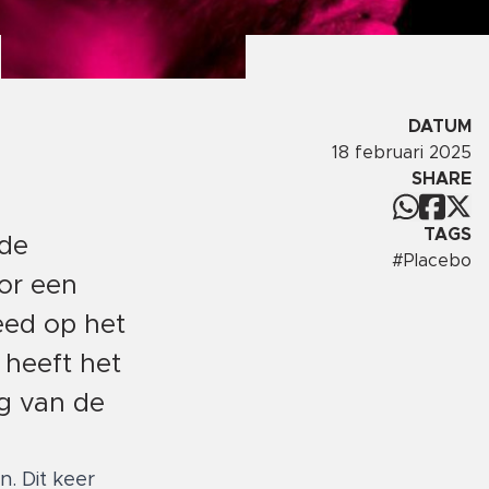
DATUM
18 februari 2025
SHARE
TAGS
 de
#
Placebo
oor een
deed op het
 heeft het
ng van de
n. Dit keer