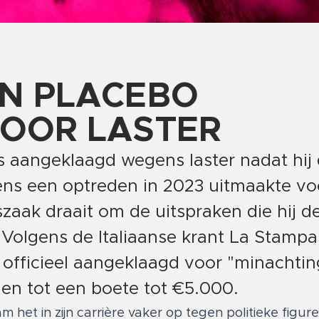
AN PLACEBO
OOR LASTER
s aangeklaagd wegens laster nadat hij
jdens een optreden in 2023 uitmaakte v
htszaak draait om de uitspraken die hij 
ië. Volgens de Italiaanse krant La Stampa
 officieel aangeklaagd voor "minachti
iden tot een boete tot €5.000.
et in zijn carrière vaker op tegen politieke figure