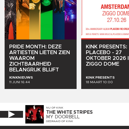
PRIDE
MONTH:
DEZE
KINK
PRESENTS:
ARTIESTEN
LIETEN
ZIEN
PLACEBO
-
27
WAAROM
OKTOBER
2026
ZICHTBAARHEID
ZIGGO
DOME
BELANGRIJK
BLIJFT
KINKNIEUWS
KINK PRESENTS
11 JUNI 16:44
18 MAART 10:00
NU OP
KINK
THE WHITE STRIPES
MY DOORBELL
GEDRAAID OP
KINK