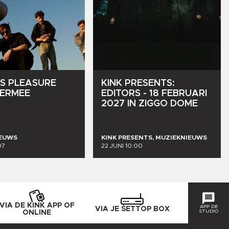
S
PLEASURE
KINK
PRESENTS:
ERMEE
EDITORS
-
18
FEBRUARI
2027
IN
ZIGGO
DOME
IEUWS
KINK PRESENTS, MUZIEKNIEUWS
07
22 JUNI 10:00
VIA DE KINK APP OF
APP DE
VIA JE SETTOP BOX
STUDIO
ONLINE