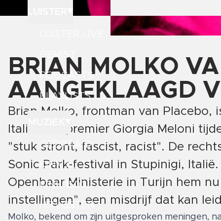
LUISTER
LUISTER LIVE
GEMIST
BRIAN MOLKO V
PODCASTS
AANGEKLAAGD V
PLAYLISTS
Brian Molko, frontman van Placebo, i
MUZIEK
Italiaanse premier Giorgia Meloni ti
GEDRAAID
"stuk stront, fascist, racist". De rec
Sonic Park-festival in Stupinigi, Ital
KINK XL
Openbaar Ministerie in Turijn hem nu
KINK 1500
instellingen", een misdrijf dat kan le
HITLIJSTEN
Molko, bekend om zijn uitgesproken meningen, nam h