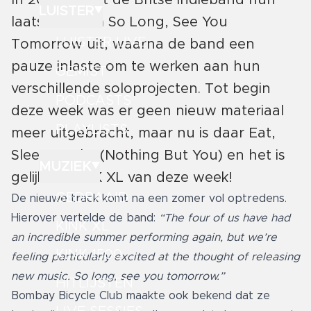
In 2014 bracht de Britse indieband hun
LUISTER
laatste album So Long, See You
LUISTER LIVE
Tomorrow uit, waarna de band een
pauze inlaste om te werken aan hun
GEMIST
verschillende soloprojecten. Tot begin
PODCASTS
deze week was er geen nieuw materiaal
PLAYLISTS
meer uitgebracht, maar nu is daar Eat,
Sleep, Wake (Nothing But You) en het is
MUZIEK
gelijk de KINK XL van deze week!
GEDRAAID
De nieuwe track komt na een zomer vol optredens.
Hierover vertelde de band:
“The four of us have had
KINK XL
an incredible summer performing again, but we’re
KINK 1500
feeling particularly excited at the thought of releasing
new music. So long, see you tomorrow.”
HITLIJSTEN
Bombay Bicycle Club maakte ook bekend dat ze