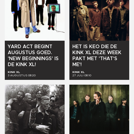
YARD
ACT
BEGINT
HET
IS
KEO
DIE
DE
AUGUSTUS
GOED.
KINK
XL
DEZE
WEEK
'NEW
BEGINNINGS'
IS
PAKT
MET
'THAT'S
DE
KINK
XL!
ME'!
KINK XL
KINK XL
3 AUGUSTUS 08:20
27 JULI 08:10