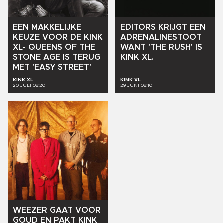
EDITORS
KRIJGT
EEN
EEN
MAKKELIJKE
ADRENALINESTOOT
KEUZE
VOOR
DE
KINK
WANT
'THE
RUSH'
IS
XL-
QUEENS
OF
THE
KINK
XL.
STONE
AGE
IS
TERUG
MET
'EASY
STREET'
KINK XL
KINK XL
20 JULI 08:20
29 JUNI 08:10
WEEZER
GAAT
VOOR
GOUD
EN
PAKT
KINK