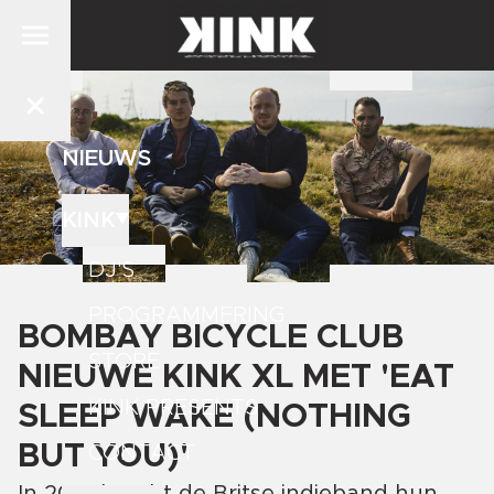
NIEUWS
KINK
DJ'S
PROGRAMMERING
BOMBAY BICYCLE CLUB
STORE
NIEUWE KINK XL MET 'EAT
KINK PRESENTS
SLEEP WAKE (NOTHING
BUT YOU)'
CONTACT