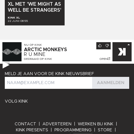
XL
MET
'WE
MIGHT
AS
WELL
BE
STRANGERS'
KINK XL
22 JUNI 08:55
NU OP
KINK
ARCTIC MONKEYS
R U MINE
GEDRAAID OP
KINK
OPEN
MELD JE AAN VOOR DE KINK NIEUWSBRIEF
AANMELDEN
VOLG KINK
CONTACT
|
ADVERTEREN
|
WERKEN BIJ KINK
|
KINK PRESENTS
|
PROGRAMMERING
|
STORE
|