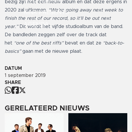
LIVE SESSIES
bezig zijn met een nieuw album en dat deze ergens in
2020 zal uitkomen.
“We’re going away next week to
KINK PRESENTS
finish the rest of our record, so it’ll be out next
AGENDA
year.”
Dit wordt het vijfde studioalbum van de band.
De bandleden zeggen zelf over de track dat
het
“one of the best riffs”
bevat en dat ze
“back-to-
basics”
gaan met de nieuwe plaat.
DATUM
1 september 2019
SHARE
GERELATEERD NIEUWS