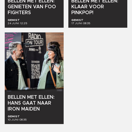
BELLEN
MET
ELLEN:
BELLEN
MET
ELLEN:
GENIETEN
VAN
FOO
KLAAR
VOOR
FIGHTERS
PINKPOP!
GEMIST
GEMIST
24 JUNI 12:25
17 JUNI 08:35
BELLEN
MET
ELLEN:
HANS
GAAT
NAAR
IRON
MAIDEN
GEMIST
10 JUNI 08:35