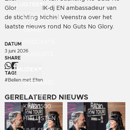
LUISTER
Glory aan KINK-dj EN ambassadeur van
de stichting Michiel Veenstra over het
LUISTER LIVE
laatste nieuws rond No Guts No Glory.
GEMIST
PODCASTS
DATUM
3 juni 2026
PLAYLISTS
SHARE
MUZIEK
TAGS
#
Bellen met Ellen
GEDRAAID
KINK XL
GERELATEERD NIEUWS
KINK 1500
HITLIJSTEN