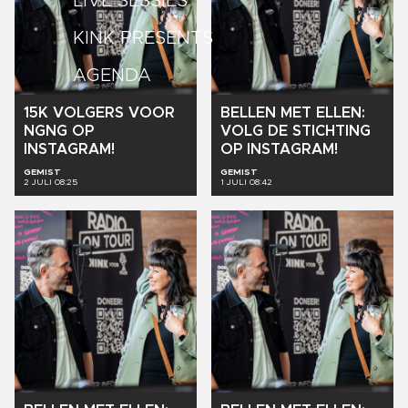
LIVE SESSIES
KINK PRESENTS
AGENDA
15K
VOLGERS
VOOR
BELLEN
MET
ELLEN:
NGNG
OP
VOLG
DE
STICHTING
INSTAGRAM!
OP
INSTAGRAM!
GEMIST
GEMIST
2 JULI 08:25
1 JULI 08:42