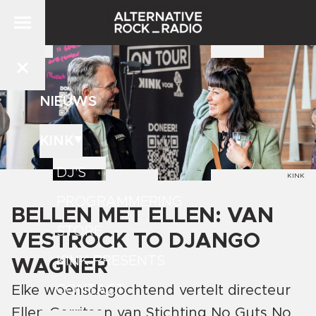
NIEUWS
KINK
DJ'S
KINK
PROGRAMMERING
BELLEN MET ELLEN: VAN
STORE
VESTROCK TO DJANGO
KINK PRESENTS
WAGNER
CONTACT
Elke woensdagochtend vertelt directeur
Ellen Gerritsen van Stichting No Guts No