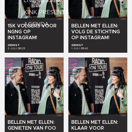
LIVE SESSIES
KINK PRESENTS
AGENDA
15K
VOLGERS
VOOR
BELLEN
MET
ELLEN:
NGNG
OP
VOLG
DE
STICHTING
INSTAGRAM!
OP
INSTAGRAM!
GEMIST
GEMIST
2 JULI 08:25
1 JULI 08:42
BELLEN
MET
ELLEN:
BELLEN
MET
ELLEN:
GENIETEN
VAN
FOO
KLAAR
VOOR