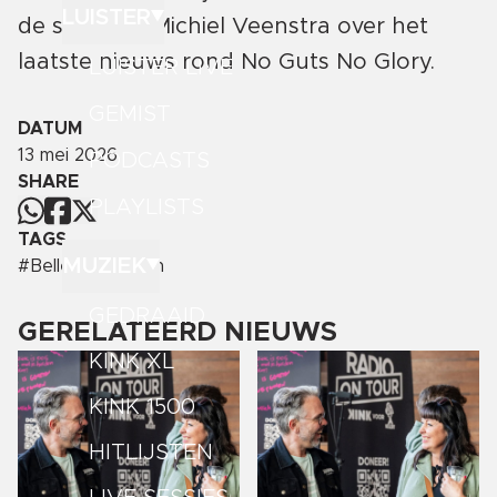
LUISTER
de stichting Michiel Veenstra over het
laatste nieuws rond No Guts No Glory.
LUISTER LIVE
GEMIST
DATUM
13 mei 2026
PODCASTS
SHARE
PLAYLISTS
TAGS
MUZIEK
#
Bellen met Ellen
GEDRAAID
GERELATEERD NIEUWS
KINK XL
KINK 1500
HITLIJSTEN