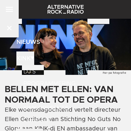
NIEUWS
KINK
DJ'S
Par-pa fotografie
PROGRAMMERING
BELLEN MET ELLEN: VAN
STORE
NORMAAL TOT DE OPERA
KINK PRESENTS
Elke woensdagochtend vertelt directeur
Ellen Gerritsen van Stichting No Guts No
CONTACT
Glory aan KINK-dj EN ambassadeur van