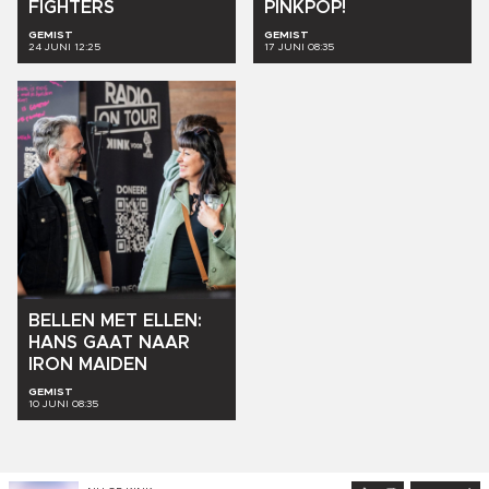
FIGHTERS
PINKPOP!
GEMIST
GEMIST
24 JUNI 12:25
17 JUNI 08:35
BELLEN
MET
ELLEN:
HANS
GAAT
NAAR
IRON
MAIDEN
GEMIST
10 JUNI 08:35