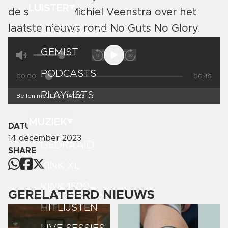
LUISTER
de stichting Michiel Veenstra over het
laatste nieuws rond No Guts No Glory.
LUISTER LIVE
GEMIST
PODCASTS
00:00
06:48
PLAYLISTS
Bellen met Ellen 141223
MUZIEK
DATUM
14 december 2023
GEDRAAID
SHARE
KINK XL
KINK 1500
GERELATEERD NIEUWS
HITLIJSTEN