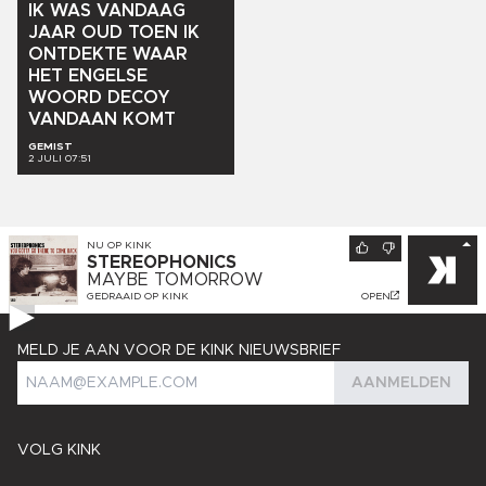
IK
WAS
VANDAAG
JAAR
OUD
TOEN
IK
ONTDEKTE
WAAR
HET
ENGELSE
WOORD
DECOY
VANDAAN
KOMT
GEMIST
2 JULI 07:51
NU OP
KINK
STEREOPHONICS
MAYBE TOMORROW
GEDRAAID OP
KINK
OPEN
MELD JE AAN VOOR DE KINK NIEUWSBRIEF
AANMELDEN
VOLG KINK