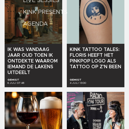
LIVE SESSIES
KINK PRESENTS
AGENDA
IK
WAS
VANDAAG
KINK
TATTOO
TALES:
JAAR
OUD
TOEN
IK
FLORIS
HEEFT
HET
ONTDEKTE
WAAROM
PINKPOP
LOGO
ALS
IEMAND
DE
LAKENS
TATTOO
OP
Z'N
BEEN
UITDEELT
GEMIST
GEMIST
6 JULI 07:48
4 JULI 13:00