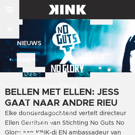
NIEUWS
KINK
DJ'S
PROGRAMMERING
BELLEN MET ELLEN: JESS
STORE
GAAT NAAR ANDRE RIEU
KINK PRESENTS
Elke donderdagochtend vertelt directeur
Ellen Gerritsen van Stichting No Guts No
CONTACT
Glory aan KINK-dj EN ambassadeur van