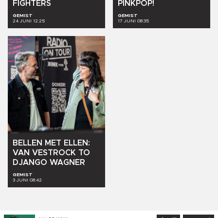
FIGHTERS
PINKPOP!
GEMIST
GEMIST
24 JUNI 12:25
17 JUNI 08:35
BELLEN
MET
ELLEN:
VAN
VESTROCK
TO
DJANGO
WAGNER
GEMIST
3 JUNI 08:42