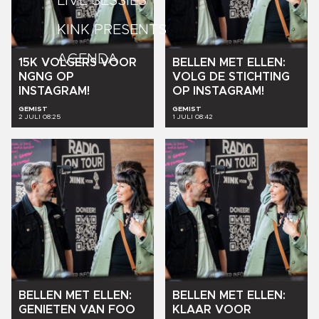
LIVE SESSIES
KINK PRESENTS
AGENDA
15K
VOLGERS
VOOR
BELLEN
MET
ELLEN:
NGNG
OP
VOLG
DE
STICHTING
INSTAGRAM!
OP
INSTAGRAM!
GEMIST
GEMIST
2 JULI 08:25
1 JULI 08:42
BELLEN
MET
ELLEN:
BELLEN
MET
ELLEN:
GENIETEN
VAN
FOO
KLAAR
VOOR