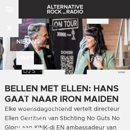
NIEUWS
KINK
DJ'S
KINK
PROGRAMMERING
BELLEN MET ELLEN: HANS
STORE
GAAT NAAR IRON MAIDEN
KINK PRESENTS
Elke woensdagochtend vertelt directeur
Ellen Gerritsen van Stichting No Guts No
CONTACT
Glory aan KINK-dj EN ambassadeur van