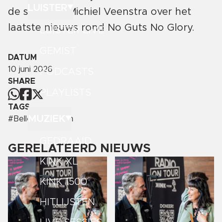
LUISTER
de stichting Michiel Veenstra over het
laatste nieuws rond No Guts No Glory.
LUISTER LIVE
GEMIST
DATUM
10 juni 2026
PODCASTS
SHARE
PLAYLISTS
TAGS
MUZIEK
#
Bellen met Ellen
GEDRAAID
GERELATEERD NIEUWS
KINK XL
KINK 1500
HITLIJSTEN