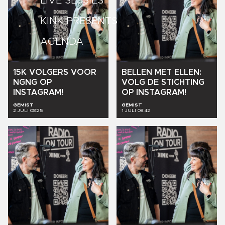
LIVE SESSIES
KINK PRESENTS
AGENDA
15K
VOLGERS
VOOR
BELLEN
MET
ELLEN:
NGNG
OP
VOLG
DE
STICHTING
INSTAGRAM!
OP
INSTAGRAM!
GEMIST
GEMIST
2 JULI 08:25
1 JULI 08:42