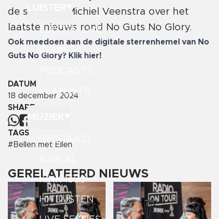
LUISTER
de stichting Michiel Veenstra over het
laatste nieuws rond No Guts No Glory.
LUISTER LIVE
Ook meedoen aan de digitale sterrenhemel van No
GEMIST
Guts No Glory? Klik hier!
PODCASTS
DATUM
PLAYLISTS
18 december 2024
SHARE
MUZIEK
TAGS
GEDRAAID
#
Bellen met Ellen
KINK XL
GERELATEERD NIEUWS
KINK 1500
HITLIJSTEN