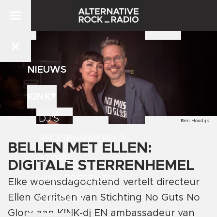
NIEUWS
KINK
DJ'S
Ben Houdijk
PROGRAMMERING
BELLEN MET ELLEN:
STORE
DIGITALE STERRENHEMEL
KINK PRESENTS
Elke woensdagochtend vertelt directeur
Ellen Gerritsen van Stichting No Guts No
CONTACT
Glory aan KINK-dj EN ambassadeur van