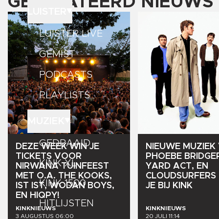
GERELATEERD NIEUWS
LUISTER
LUISTER LIVE
GEMIST
PODCASTS
PLAYLISTS
MUZIEK
GEDRAAID
DEZE
WEEK
WIN
JE
NIEUWE
MUZIEK
TICKETS
VOOR
PHOEBE
BRIDGE
KINK XL
NIRWANA
TUINFEEST
YARD
ACT,
EN
MET
O.A.
THE
KOOKS,
CLOUDSURFERS
KINK 1500
IST
IST,
WODAN
BOYS,
JE
BIJ
KINK
EN
HIQPY!
HITLIJSTEN
KINKNIEUWS
KINKNIEUWS
3 AUGUSTUS 06:00
20 JULI 11:14