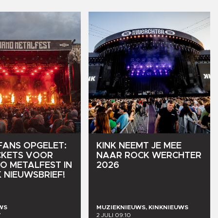
FANS
OPGELET:
KINK
NEEMT
JE
MEE
CKETS
VOOR
NAAR
ROCK
WERCHTER
MO
METALFEST
IN
2026
K
NIEUWSBRIEF!
WS
MUZIEKNIEUWS, KINKNIEUWS
7
2 JULI 09:10