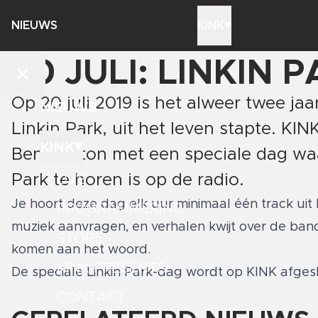
NIEUWS
KINK
20 JULI: LINKIN 
Op 20 juli 2019 is het alweer twee j
NIEUWS
Linkin Park, uit het leven stapte. KI
KINK
Bennington met een speciale dag waar
Park te horen is op de radio.
DJ'S
Je hoort deze dag elk uur minimaal één track uit 
PROGRAMMERING
muziek aanvragen, en verhalen kwijt over de band.
STORE
komen aan het woord.
KINK PRESENTS
De speciale Linkin Park-dag wordt op KINK afgesl
CONTACT