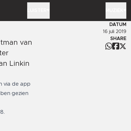
LUISTER
MUZIEK
DATUM
16 juli 2019
SHARE
ontman van
ter
an Linkin
n via de app
ebben gezien
8.