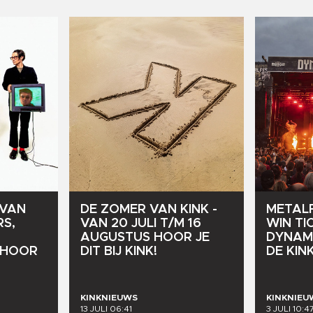
VAN
DE
ZOMER
VAN
KINK
-
METAL
RS,
VAN
20
JULI
T/M
16
WIN
TI
AUGUSTUS
HOOR
JE
DYNA
HOOR
DIT
BIJ
KINK!
DE
KIN
KINKNIEUWS
KINKNIEU
13 JULI 06:41
3 JULI 10:4