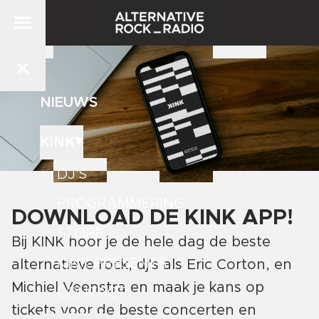
NIEUWS
KINK
DJ'S
PROGRAMMERING
DOWNLOAD DE KINK APP!
STORE
Bij KINK hoor je de hele dag de beste
KINK PRESENTS
alternatieve rock, dj's als Eric Corton, en
Michiel Veenstra en maak je kans op
CONTACT
tickets voor de beste concerten en