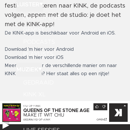
LUISTER
festivals. Luisteren naar KINK, de podcasts
volgen, appen met de studio: je doet het
LUISTER LIVE
met de KINK-app!
GEMIST
De KINK-app is beschikbaar voor Android en iOS.
PODCASTS
Download 'm
hier
voor Android
PLAYLISTS
Download 'm
hier
voor iOS
Meer weten over de verschillende manier om naar
MUZIEK
KINK te luisteren?
Hier staat alles op een rijtje
!
GEDRAAID
KINK XL
KINK 1500
NU OP
KINK
QUEENS OF THE STONE AGE
MAKE IT WIT CHU
HITLIJSTEN
GEDRAAID OP
KINK
OPEN